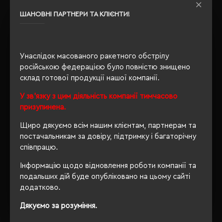
Recycled Standard
ШАНОВНІ ПАРТНЕРИ ТА КЛІЄНТИ!
Утеплення з
так
флісу
Унаслідок масованого ракетного обстрілу
російською федерацією було повністю знищено
ОПИС
склад готової продукції нашої компанії.
У зв'язку з цим діяльність компанії тимчасово
ВІДГУКИ
призупинена.
Щиро дякуємо всім нашим клієнтам, партнерам та
постачальникам за довіру, підтримку і багаторічну
співпрацю.
РЕКОМЕНДУЄМО
Інформацію щодо відновлення роботи компанії та
подальших дій буде опубліковано на цьому сайті
додатково.
Дякуємо за розуміння.