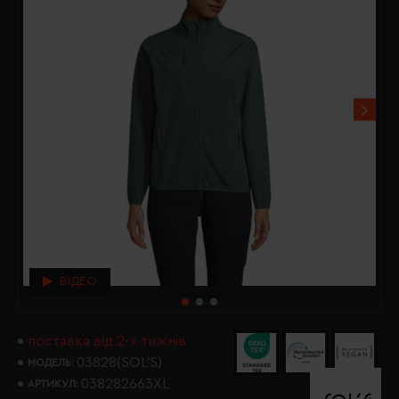
ВІДЕО
поставка від 2-х тижнів
03828(SOL’S)
МОДЕЛЬ:
038282663XL
АРТИКУЛ: