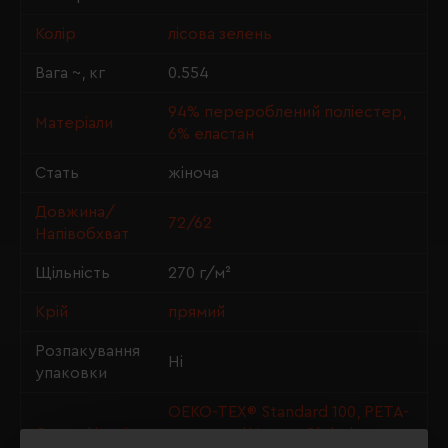
Колір
лісова зелень
Вага ~, кг
0.554
94% перероблений поліестер,
Матеріали
6% еластан
Стать
жіноча
Довжина/
72/62
Напівобхват
Щільність
270 г/м²
Крій
прямий
Розпакування
Ні
упаковки
OEKO-TEX® Standard 100, PETA-
Сертифікація
Approved Vegan, Global