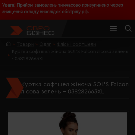
Увага! Прийом замовлень тимчасово призупинено через
знищення складу внаслідок обстрілу рф.
Товари
Одяг
Фліси і софтшели
Куртка софтшел жіноча SOL'S Falcon лісова зелень
- 038282663XL
Куртка софтшел жіноча SOL'S Falcon
лісова зелень - 038282663XL