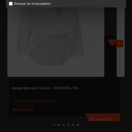
Більше не показувати.
Болеро флісове ID білий - 08090012XL/3XL
Б
Модель:
0809(ID identity)
2811.00 грн
2
Детальніше...