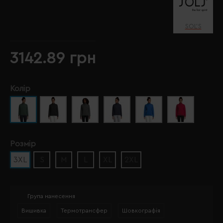
SOL’S
3142.89 грн
Колір
Розмір
3XL
S
M
L
XL
2XL
Група нанесення
Вишивка
Термотрансфер
Шовкографія