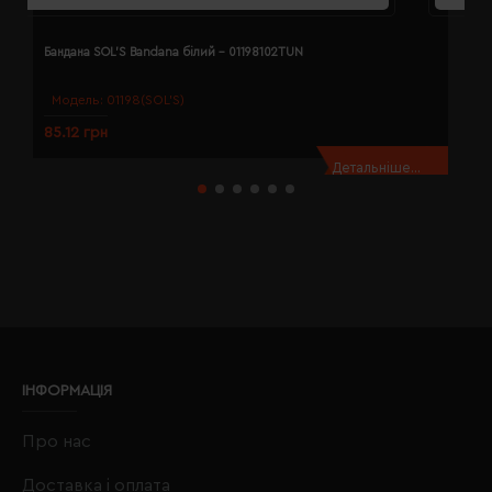
Бандана SOL'S Bandana білий - 01198102TUN
Б
Модель:
01198(SOL’S)
85.12 грн
8
Детальніше...
ІНФОРМАЦІЯ
Про нас
Доставка і оплата