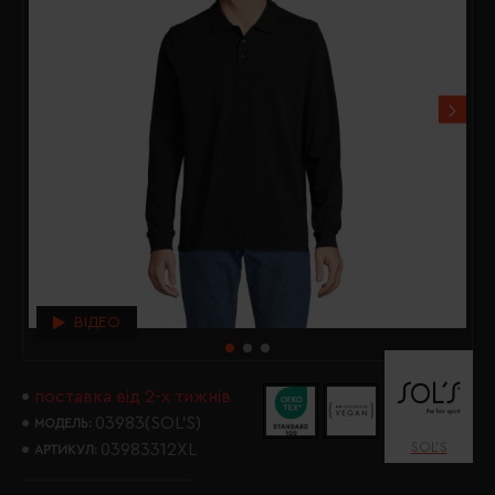
ВІДЕО
поставка від 2-х тижнів
03983(SOL’S)
МОДЕЛЬ:
SOL’S
03983312XL
АРТИКУЛ: