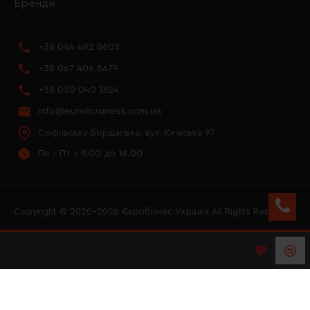
Бренди
+38 044 492 8603
+38 067 406 8679
+38 050 040 1324
info@eurobusiness.com.ua
Софіївська Борщагівка, вул. Київська 97
Пн - Пт з 9.00 до 18.00
Copyright © 2020–2026 Євробізнес Україна All Rights Reserved
FACEBOOK
INSTAGRAM
YOUTUBE
LOGO ЄВРОБІЗНЕС
УКРАЇНА