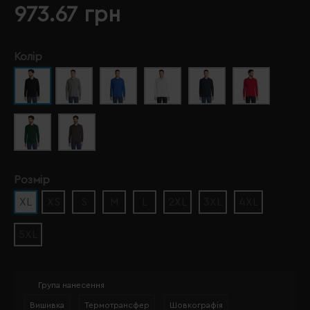
973.67 грн
Колір
Розмір
XL
XS
S
M
L
2XL
3XL
4XL
5XL
Група нанесення
Вишивка
Термотрансфер
Шовкографія