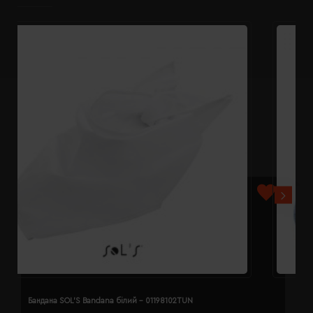
Бандана SOL'S Bandana білий - 01198102TUN
Б