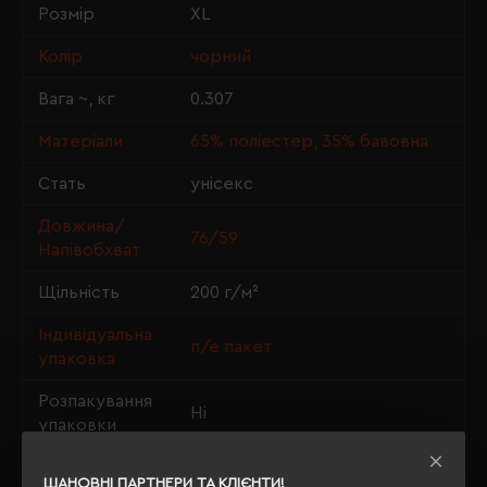
Розмір
XL
Колір
чорний
Вага ~, кг
0.307
Матеріали
65% поліестер, 35% бавовна
Стать
унісекс
Довжина/
76/59
Напівобхват
Щільність
200 г/м²
Індивідуальна
п/е пакет
упаковка
Розпакування
Ні
упаковки
OEKO-TEX® Standard 100,
Сертифікація
ШАНОВНІ ПАРТНЕРИ ТА КЛІЄНТИ!