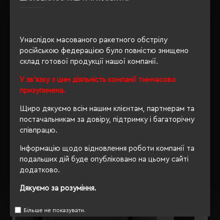
PETA-Approved Vegan
Унаслідок масованого ракетного обстрілу
ОПИС
російською федерацією було повністю знищено
склад готової продукції нашої компанії.
ВІДГУКИ
У зв'язку з цим діяльність компанії тимчасово
призупинена.
Щиро дякуємо всім нашим клієнтам, партнерам та
постачальникам за довіру, підтримку і багаторічну
РЕКОМЕНДУЄМО
співпрацю.
Інформацію щодо відновлення роботи компанії та
подальших дій буде опубліковано на цьому сайті
додатково.
Дякуємо за розуміння.
Більше не показувати.