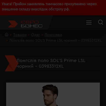
Увага! Прийом замовлень тимчасово призупинено через
знищення складу внаслідок обстрілу рф.
Товари
Одяг
Лонгсліви
Лонгслів поло SOL'S Prime LSL чорний - 03983312XL
Лонгслів поло SOL'S Prime LSL
чорний - 03983312XL