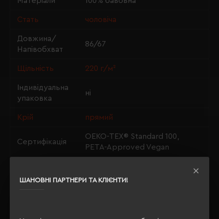
Матеріали
100% бавовна
Стать
чоловіча
Довжина/
86/67
Напівобхват
Щільність
220 г/м²
Індивідуальна
ні
упаковка
Крій
прямий
OEKO-TEX® Standard 100,
Сертифікація
PETA-Approved Vegan
ШАНОВНІ ПАРТНЕРИ ТА КЛІЄНТИ!
ОПИС
ВІДГУКИ