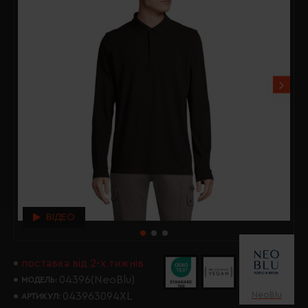
ВІДЕО
поставка від 2-х тижнів
04396(NeoBlu)
МОДЕЛЬ:
NeoBlu
043963094XL
АРТИКУЛ: