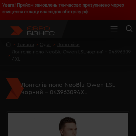
Увага! Прийом замовлень тимчасово призупинено через
знищення складу внаслідок обстрілу рф.
Товари
Одяг
Лонгсліви
Лонгслів поло NeoBlu Owen LSL чорний - 04396309
4XL
Лонгслів поло NeoBlu Owen LSL
чорний - 043963094XL