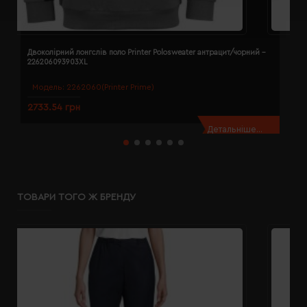
Двоколірний лонгслів поло Printer Polosweater антрацит/чорний -
Д
226206093903XL
2
Модель:
2262060(Printer Prime)
2733.54 грн
2
Детальніше...
ТОВАРИ ТОГО Ж БРЕНДУ