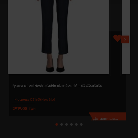
Брюки жіночі NeoBlu Gabin нічний синій - 03163603034
Б
Модель:
03163(NeoBlu)
2919.08 грн
2
Детальніше...