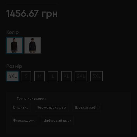
1456.67 грн
Колір
Розмір
4XL
S
M
L
XL
2XL
3XL
Група нанесення
Вишивка
Термотрансфер
Шовкографія
Флексодрук
Цифровий друк