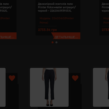
ів поло
Двоколірний лонгслів поло
Двоко
 антрацит/
Printer Polosweater антрацит/
Print
3904XL
чорний - 226206093905XL
чорн
Printer
Модель:
2262060(Printer
Мод
Prime)
Pri
2733.54 грн
2733
ЬНІШЕ...
ДЕТАЛЬНІШЕ...