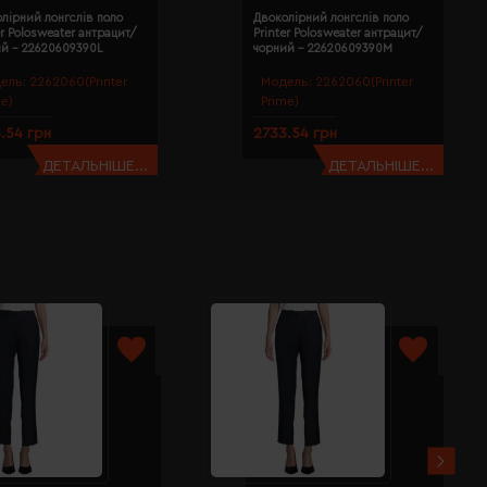
лірний лонгслів поло
Двоколірний лонгслів поло
er Polosweater антрацит/
Printer Polosweater антрацит/
ий - 22620609390L
чорний - 22620609390M
ель:
2262060(Printer
Модель:
2262060(Printer
me)
Prime)
.54 грн
2733.54 грн
ДЕТАЛЬНІШЕ...
ДЕТАЛЬНІШЕ...