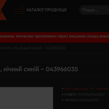
КАТАЛОГ ПРОДУКЦІЇ
амовлень тимчасово призупинено через знищення складу внаслі
 Owen LSL нічний синій - 04396603S
 нічний синій - 04396603S
поставка від 2-х тижнів
04396(NeoBlu)
МОДЕЛЬ:
04396603S
АРТИКУЛ: