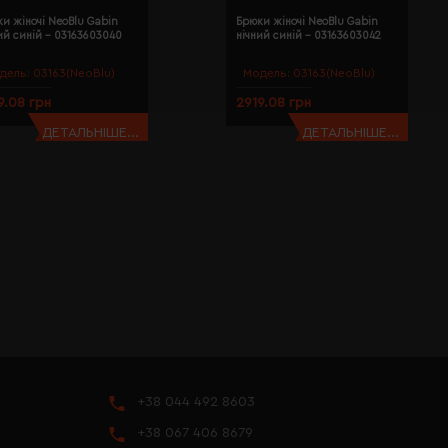
и жіночі NeoBlu Gabin
Брюки жіночі NeoBlu Gabin
ий синій - 03163603040
нічний синій - 03163603042
дель:
03163(NeoBlu)
Модель:
03163(NeoBlu)
9.08 грн
2919.08 грн
ДЕТАЛЬНІШЕ...
ДЕТАЛЬНІШЕ...
+38 044 492 8603
+38 067 406 8679