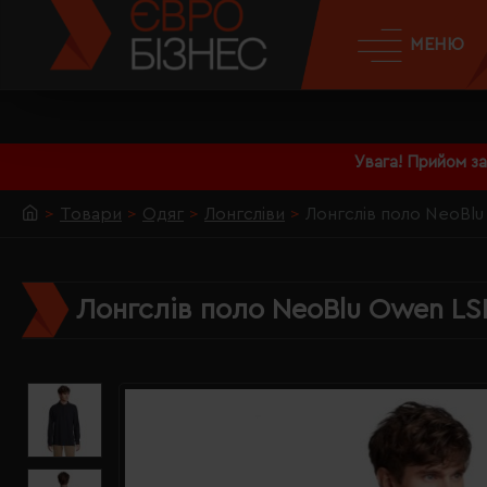
МЕНЮ
Увага! Прийом з
Товари
Одяг
Лонгсліви
Лонгслів поло NeoBlu
Лонгслів поло NeoBlu Owen LSL