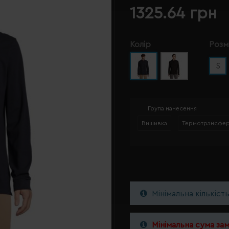
1325.64 грн
Колір
Розм
S
Група нанесення
Вишивка
Термотрансфе
Мінімальна кількіст
Мінімальна сума за