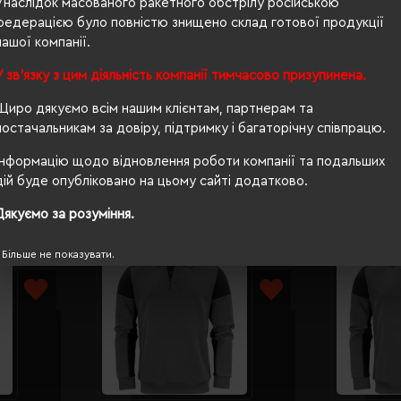
Унаслідок масованого ракетного обстрілу російською
федерацією було повністю знищено склад готової продукції
ні
нашої компанії.
прямий
У зв'язку з цим діяльність компанії тимчасово призупинена.
OEKO-TEX® Standard 100, PETA-Approved Vegan
Щиро дякуємо всім нашим клієнтам, партнерам та
постачальникам за довіру, підтримку і багаторічну співпрацю.
Інформацію щодо відновлення роботи компанії та подальших
дій буде опубліковано на цьому сайті додатково.
Дякуємо за розуміння.
Більше не показувати.