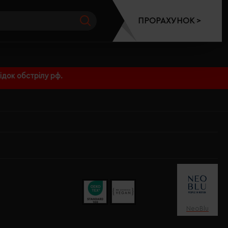
ПРОРАХУНОК >
док обстрілу рф.
NeoBlu