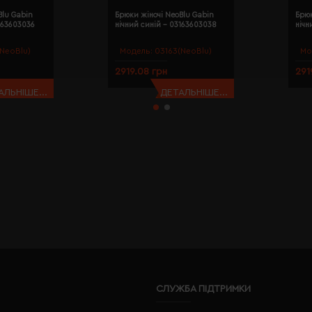
Blu Gabin
Брюки жіночі NeoBlu Gabin
Брюк
163603036
нічний синій - 03163603038
нічн
NeoBlu)
Модель:
03163(NeoBlu)
Мо
2919.08 грн
291
АЛЬНІШЕ...
ДЕТАЛЬНІШЕ...
СЛУЖБА ПІДТРИМКИ