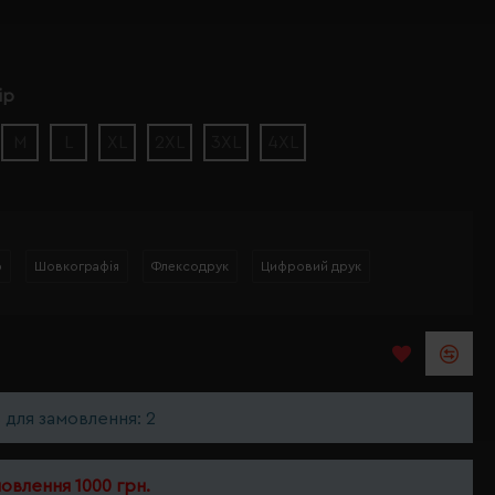
ір
M
L
XL
2XL
3XL
4XL
р
Шовкографія
Флексодрук
Цифровий друк
ь для замовлення: 2
мовлення 1000 грн.