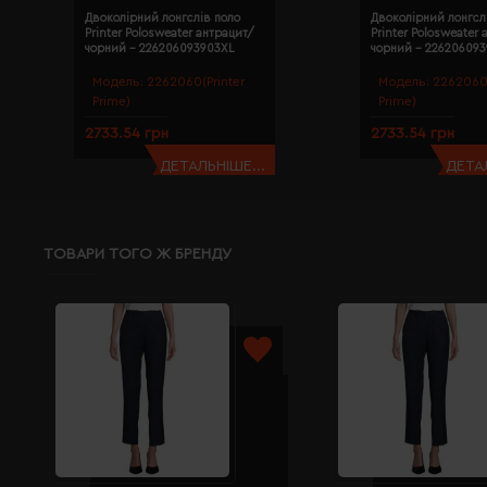
Двоколірний лонгслів поло
Двоколірний лонгсл
Printer Polosweater антрацит/
Printer Polosweater
чорний - 226206093903XL
чорний - 22620609
Модель:
2262060(Printer
Модель:
2262060(
Prime)
Prime)
2733.54 грн
2733.54 грн
ДЕТАЛЬНІШЕ...
ДЕТАЛ
ТОВАРИ ТОГО Ж БРЕНДУ