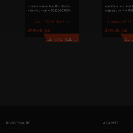
Брюки жіночі NeoBlu Gabin
Брюки жіночі Neo
нічний синій - 03163603034
нічний синій - 03
Модель:
03163(NeoBlu)
Модель:
03163(
2919.08 грн
2919.08 грн
ДЕТАЛЬНІШЕ...
ДЕТ
ІНФОРМАЦІЯ
АКАУНТ