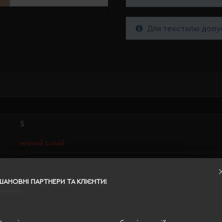
Для текстилю допус
S
нічний синій
100% бавовна
чоловіча
ШАНОВНІ ПАРТНЕРИ ТА КЛІЄНТИ!
70/49
220 г/м²