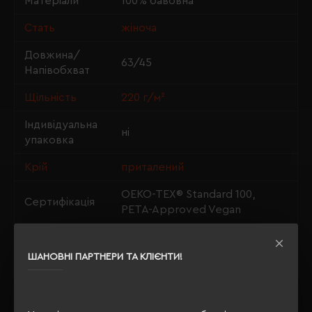
Матеріали
100% бавовна
Стать
жіноча
Довжина/
63/45
Напівобхват
Щільність
220 г/м²
Індивідуальна
ні
упаковка
Крій
приталений
OEKO-TEX® Standard 100,
Сертифікація
PETA-Approved Vegan
ШАНОВНІ ПАРТНЕРИ ТА КЛІЄНТИ!
ОПИС
ВІДГУКИ