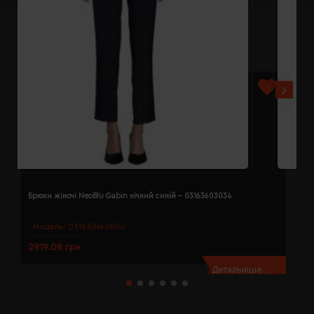
Брюки жіночі NeoBlu Gabin нічний синій - 03163603034
Б
Модель:
03163(NeoBlu)
2919.08 грн
2
Детальніше...