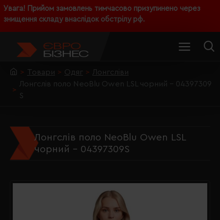
Увага! Прийом замовлень тимчасово призупинено через
знищення складу внаслідок обстрілу рф.
Товари
Одяг
Лонгсліви
Лонгслів поло NeoBlu Owen LSL чорний - 04397309
S
Лонгслів поло NeoBlu Owen LSL
чорний - 04397309S