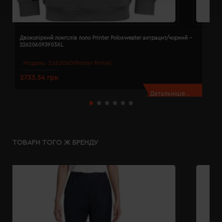
Двоколірний лонгслів поло Printer Polosweater антрацит/чорний -
Д
226206093903XL
2
Модель:
2262060(Printer Prime)
2733.54 грн
2
Детальніше...
ТОВАРИ ТОГО Ж БРЕНДУ