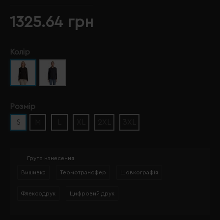
1325.64 грн
Колір
Розмір
S
M
L
XL
2XL
3XL
Група нанесення
Вишивка
Термотрансфер
Шовкографія
Флексодрук
Цифровий друк