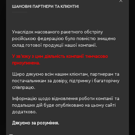
ШАНОВНІ ПАРТНЕРИ ТА КЛІЄНТИ!
OEKO-TEX® Standard 100,
Сертифікація
PETA-Approved Vegan
Унаслідок масованого ракетного обстрілу
російською федерацією було повністю знищено
ОПИС
склад готової продукції нашої компанії.
У зв'язку з цим діяльність компанії тимчасово
ВІДГУКИ
призупинена.
Щиро дякуємо всім нашим клієнтам, партнерам та
постачальникам за довіру, підтримку і багаторічну
співпрацю.
РЕКОМЕНДУЄМО
Інформацію щодо відновлення роботи компанії та
подальших дій буде опубліковано на цьому сайті
додатково.
Дякуємо за розуміння.