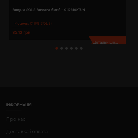
Бандана SOL'S Bandana білий - 01198102TUN
Б
Модель:
01198(SOL’S)
85.12 грн
8
Детальніше...
ІНФОРМАЦІЯ
Про нас
Доставка і оплата