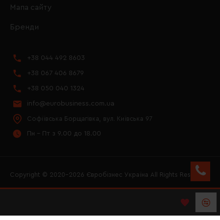
Мапа сайту
Бренди
+38 044 492 8603
+38 067 406 8679
+38 050 040 1324
info@eurobusiness.com.ua
Софіївська Борщагівка, вул. Київська 97
Пн - Пт з 9.00 до 18.00
Copyright © 2020–2026 Євробізнес Україна All Rights Reserved
FACEBOOK
INSTAGRAM
YOUTUBE
LOGO ЄВРОБІЗНЕС