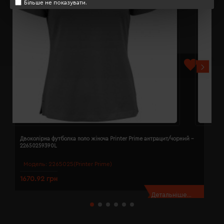
Більше не показувати.
Двоколірна футболка поло жіноча Printer Prime антрацит/чорний -
Д
22650259390L
2
Модель:
2265025(Printer Prime)
1670.92 грн
1
Детальніше...