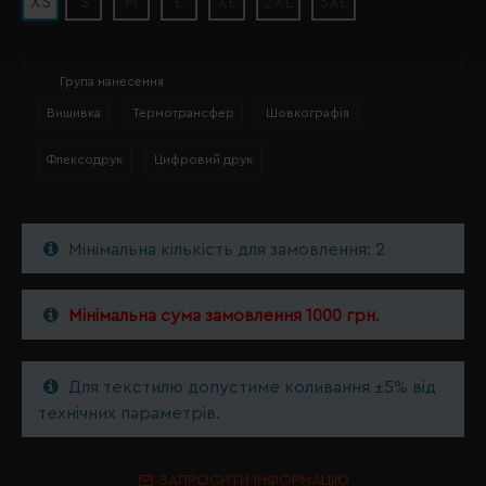
XS
S
M
L
XL
2XL
3XL
Група нанесення
Вишивка
Термотрансфер
Шовкографія
Флексодрук
Цифровий друк
Мінімальна кількість для замовлення: 2
Мінімальна сума замовлення 1000 грн.
Для текстилю допустиме коливання ±5% від
технічних параметрів.
ЗАПРОСИТИ ІНФОРМАЦІЮ