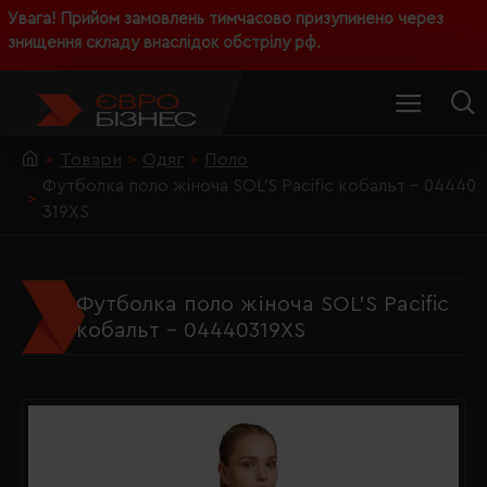
Увага! Прийом замовлень тимчасово призупинено через
знищення складу внаслідок обстрілу рф.
Товари
Одяг
Поло
Футболка поло жіноча SOL’S Pacific кобальт - 04440
319XS
Футболка поло жіноча SOL’S Pacific
кобальт - 04440319XS