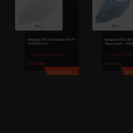
Бандана SOL'S Bandana білий -
Бандана SOL'S Ba
01198102TUN
блакитний - 011
Модель:
01198(SOL’S)
Модель:
01198(
85.12 грн
85.12 грн
ДЕТАЛЬНІШЕ...
ДЕТ