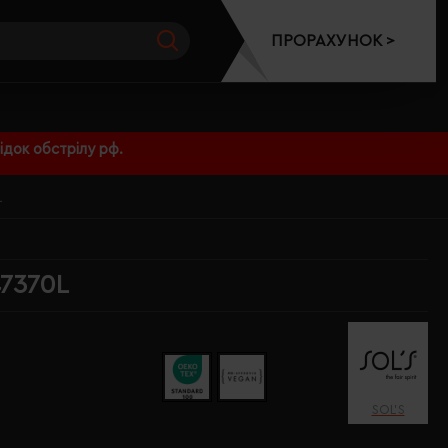
ПРОРАХУНОК >
док обстрілу рф.
L
47370L
SOL’S