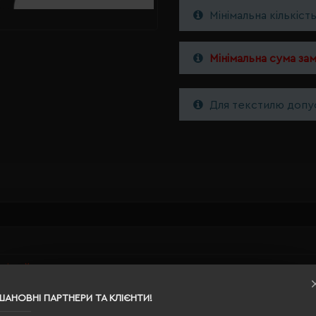
Мінімальна кількіст
Мінімальна сума за
Для текстилю допус
-сірий
рероблений поліестер
ШАНОВНІ ПАРТНЕРИ ТА КЛІЄНТИ!