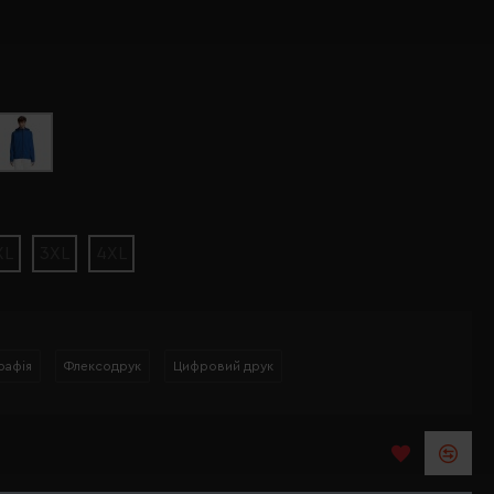
XL
3XL
4XL
рафія
Флексодрук
Цифровий друк