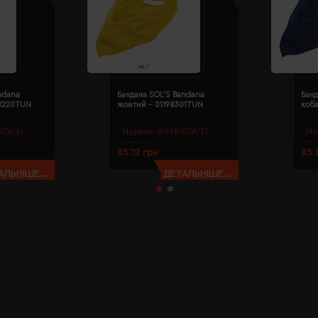
ndana
Бандана SOL'S Bandana
Банд
98220TUN
жовтий - 01198301TUN
коба
SOL’S)
Модель:
01198(SOL’S)
Мо
85.12 грн
85.
АЛЬНІШЕ...
ДЕТАЛЬНІШЕ...