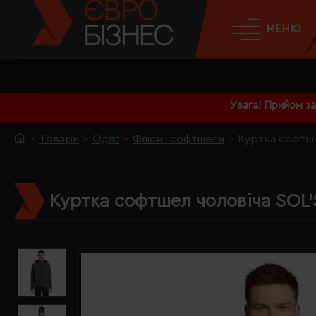
МЕНЮ
Увага! Прийом з
Товари
Одяг
Фліси і софтшели
Куртка софтше
Куртка софтшел чоловіча SOL'