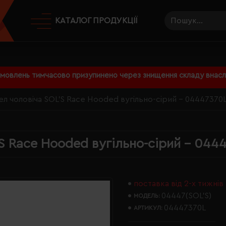
КАТАЛОГ ПРОДУКЦІЇ
амовлень тимчасово призупинено через знищення складу внаслі
л чоловіча SOL'S Race Hooded вугільно-сірий - 04447370
S Race Hooded вугільно-сірий - 044
поставка від 2-х тижнів
04447(SOL’S)
МОДЕЛЬ:
04447370L
АРТИКУЛ: