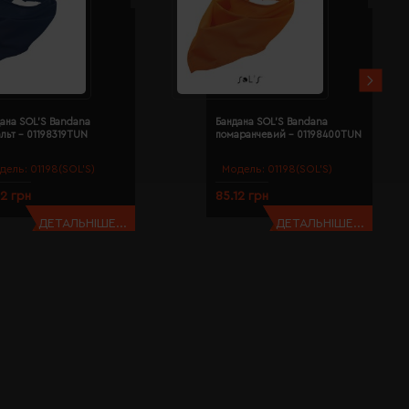
ана SOL'S Bandana
Бандана SOL'S Bandana
льт - 01198319TUN
помаранчевий - 01198400TUN
дель:
01198(SOL’S)
Модель:
01198(SOL’S)
12 грн
85.12 грн
ДЕТАЛЬНІШЕ...
ДЕТАЛЬНІШЕ...