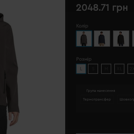
2048.71 грн
Колір
Розмір
L
S
M
XL
2
Група нанесення
Термотрансфер
Шовког