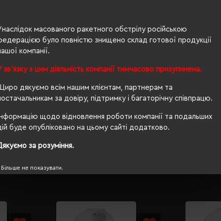
Унаслідок масованого ракетного обстрілу російською
федерацією було повністю знищено склад готової продукції
нашої компанії.
У зв'язку з цим діяльність компанії тимчасово призупинена.
Щиро дякуємо всім нашим клієнтам, партнерам та
постачальникам за довіру, підтримку і багаторічну співпрацю.
® Standard 100, PETA-Approved Vegan, Global Recycled S
Інформацію щодо відновлення роботи компанії та подальших
дій буде опубліковано на цьому сайті додатково.
Дякуємо за розуміння.
Більше не показувати.