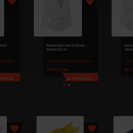
ілий -
Болеро флісове ID білий -
Болер
0809001S/M
0809
identity)
Модель:
0809(ID identity)
Мод
2811.00 грн
2811
ЬНІШЕ...
ДЕТАЛЬНІШЕ...