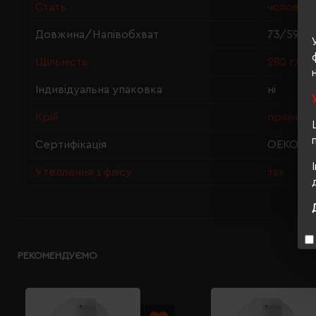
Стать
чоловіча
Довжина/Напівобхват
73/59
Щільність
280 г/м²
Індивідуальна упаковка
ні
Крій
прямий
Сертифікація
OEKO-TEX
Утеплення з флісу
так
РЕКОМЕНДУЄМО