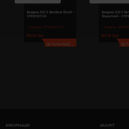
Бандана SOL'S Bandana білий -
Бандана SOL'S Ba
01198102TUN
блакитний - 011
Модель:
01198(SOL’S)
Модель:
01198(
85.12 грн
85.12 грн
ДЕТАЛЬНІШЕ...
ДЕТ
ІНФОРМАЦІЯ
АКАУНТ