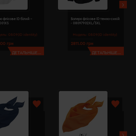
о флісове ID білий -
Болеро флісове ID темно-синій
001XS
- 08097902XL/3XL
ель:
0809(ID identity)
Модель:
0809(ID identity)
.00 грн
2811.00 грн
ДЕТАЛЬНІШЕ...
ДЕТАЛЬНІШЕ...