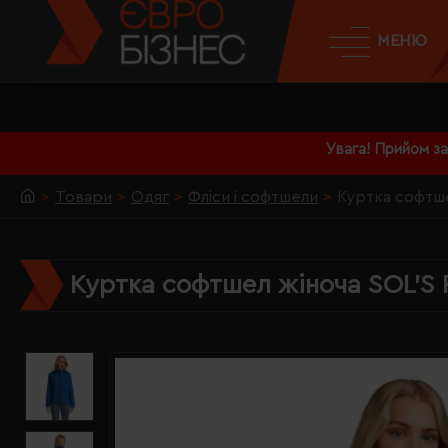
МЕНЮ
Увага! Прийом з
Товари
Одяг
Фліси і софтшели
Куртка софтше
Куртка софтшел жіноча SOL'S 