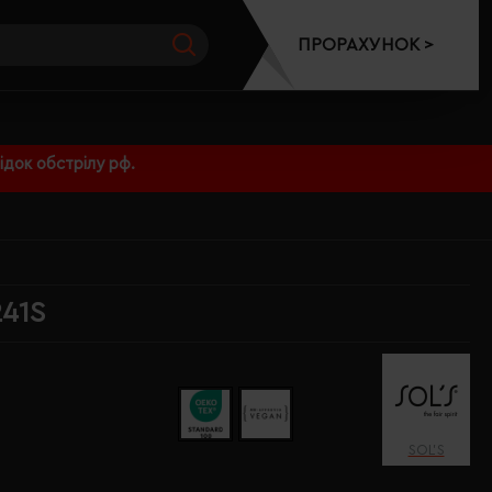
ПРОРАХУНОК >
док обстрілу рф.
241S
SOL’S