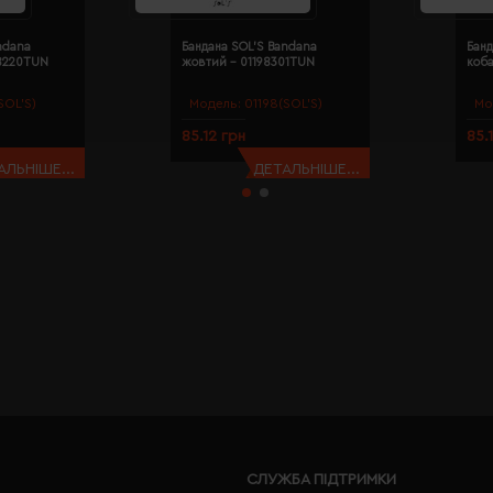
ndana
Бандана SOL'S Bandana
Банд
98220TUN
жовтий - 01198301TUN
коба
SOL’S)
Модель:
01198(SOL’S)
Мо
85.12 грн
85.
АЛЬНІШЕ...
ДЕТАЛЬНІШЕ...
СЛУЖБА ПІДТРИМКИ