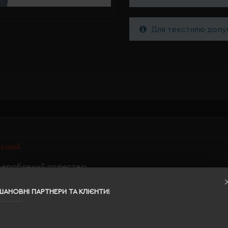
Для текстилю допус
синій
рероблений поліестер
ШАНОВНІ ПАРТНЕРИ ТА КЛІЄНТИ!