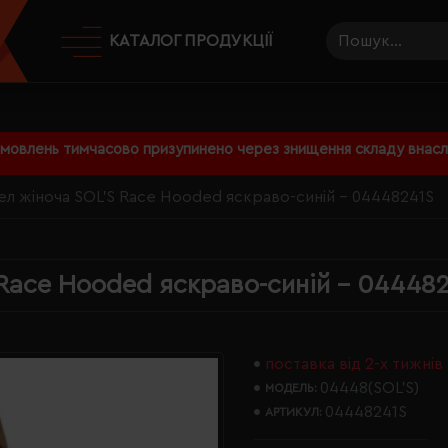
КАТАЛОГ ПРОДУКЦІЇ
амовлень тимчасово призупинено через знищення складу внаслі
л жіноча SOL'S Race Hooded яскраво-синій - 04448241S
Race Hooded яскраво-синій - 04448
поставка від 2-х тижнів
04448(SOL’S)
МОДЕЛЬ:
04448241S
АРТИКУЛ: