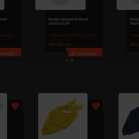
ілий -
Болеро флісове ID білий -
Болер
0809001S/M
0809
identity)
Модель:
0809(ID identity)
Мод
2811.00 грн
2811
ЬНІШЕ...
ДЕТАЛЬНІШЕ...