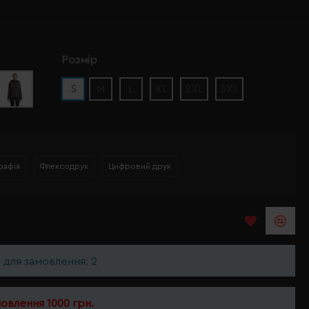
Розмір
S
M
L
XL
2XL
3XL
рафія
Флексодрук
Цифровий друк
ь для замовлення: 2
мовлення 1000 грн.