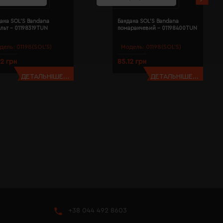
ана SOL'S Bandana
Бандана SOL'S Bandana
льт - 01198319TUN
помаранчевий - 01198400TUN
дель:
01198(SOL’S)
Модель:
01198(SOL’S)
12 грн
85.12 грн
ДЕТАЛЬНІШЕ...
ДЕТАЛЬНІШЕ...
+38 044 492 8603