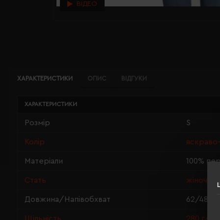
ВІДЕО
ХАРАКТЕРИСТИКИ
ОПИС
ВІДГУКИ
ХАРАКТЕРИСТИКИ
Розмір
S
Колір
яскраво-
Матеріали
100% пе
Стать
жіноча
Довжина/Напівобхват
62/48
Щільність
280 г/м²