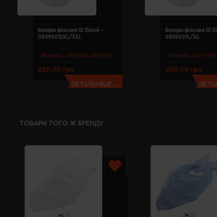
Болеро флісове ID білий -
Болеро флісове ID б
08090012XL/3XL
0809001L/XL
Модель:
0809(ID identity)
Модель:
0809(ID 
2811.00 грн
2811.00 грн
ДЕТАЛЬНІШЕ...
ДЕТАЛ
ТОВАРИ ТОГО Ж БРЕНДУ