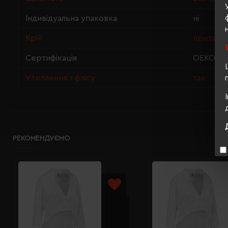
Індивідуальна упаковка
ні
Крій
притале
Сертифікація
OEKO-TEX
Утеплення з флісу
так
РЕКОМЕНДУЄМО