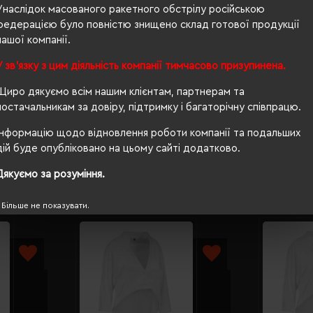
Унаслідок масованого ракетного обстрілу російською
федерацією було повністю знищено склад готової продукції
нашої компанії.
ний
У зв'язку з цим діяльність компанії тимчасово призупинена.
® Standard 100, PETA-Approved Vegan, Global Recycled S
Щиро дякуємо всім нашим клієнтам, партнерам та
постачальникам за довіру, підтримку і багаторічну співпрацю.
Інформацію щодо відновлення роботи компанії та подальших
дій буде опубліковано на цьому сайті додатково.
Дякуємо за розуміння.
Більше не показувати.