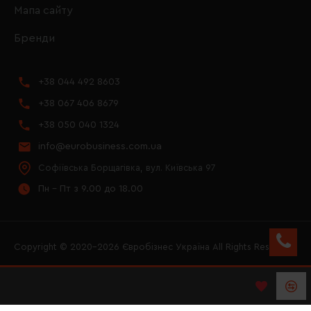
Мапа сайту
Бренди
+38 044 492 8603
+38 067 406 8679
+38 050 040 1324
info@eurobusiness.com.ua
Софіївська Борщагівка, вул. Київська 97
Пн - Пт з 9.00 до 18.00
Copyright © 2020–2026 Євробізнес Україна All Rights Reserved
FACEBOOK
INSTAGRAM
YOUTUBE
LOGO ЄВРОБІЗНЕС