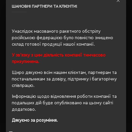
ШАНОВНІ ПАРТНЕРИ ТА КЛІЄНТИ!
OEKO-TEX® Standard 100,
Сертифікація
PETA-Approved Vegan
Унаслідок масованого ракетного обстрілу
російською федерацією було повністю знищено
ОПИС
склад готової продукції нашої компанії.
У зв'язку з цим діяльність компанії тимчасово
ВІДГУКИ
призупинена.
Щиро дякуємо всім нашим клієнтам, партнерам та
постачальникам за довіру, підтримку і багаторічну
співпрацю.
РЕКОМЕНДУЄМО
Інформацію щодо відновлення роботи компанії та
подальших дій буде опубліковано на цьому сайті
додатково.
Дякуємо за розуміння.