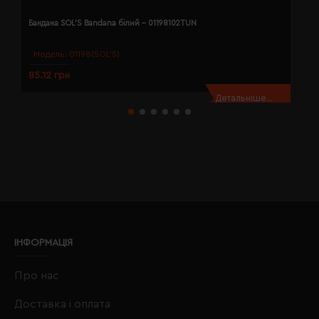
Бандана SOL'S Bandana білий - 01198102TUN
Б
Модель:
01198(SOL’S)
85.12 грн
8
Детальніше...
ІНФОРМАЦІЯ
Про нас
Доставка і оплата