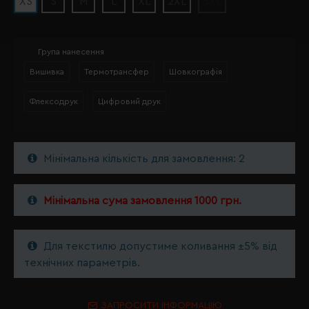
XS
S
M
L
XL
2XL
3XL
Група нанесення
Вишивка
Термотрансфер
Шовкографія
Флексодрук
Цифровий друк
Мінімальна кількість для замовлення: 2
Мінімальна сума замовлення 1000 грн.
Для текстилю допустиме коливання ±5% від
технічних параметрів.
ЗАПРОСИТИ ІНФОРМАЦІЮ