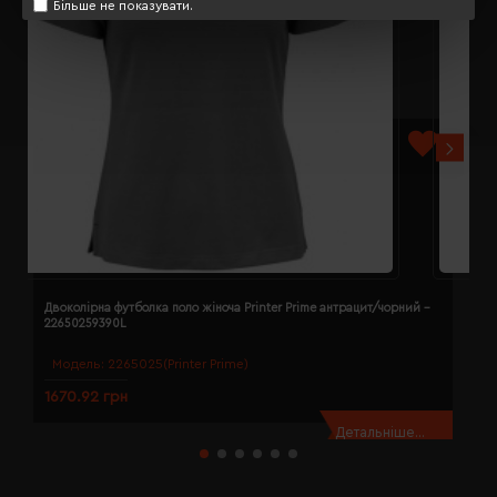
Більше не показувати.
Двоколірна футболка поло жіноча Printer Prime антрацит/чорний -
Д
22650259390L
2
Модель:
2265025(Printer Prime)
1670.92 грн
1
Детальніше...