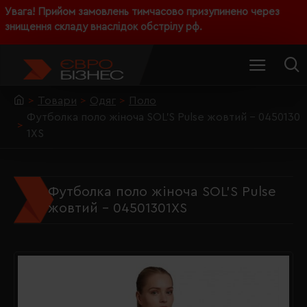
Увага! Прийом замовлень тимчасово призупинено через
знищення складу внаслідок обстрілу рф.
Товари
Одяг
Поло
Футболка поло жіноча SOL’S Pulse жовтий - 0450130
1XS
Футболка поло жіноча SOL’S Pulse
жовтий - 04501301XS