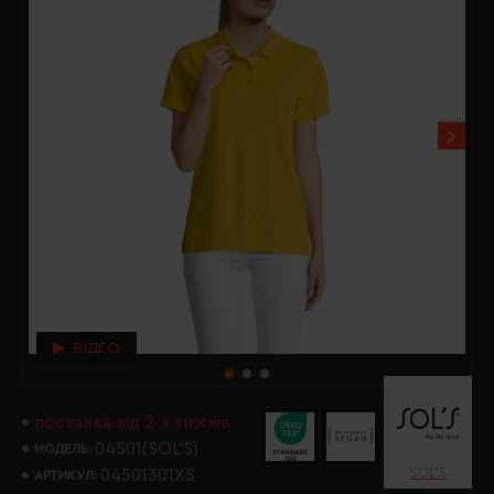
ВІДЕО
поставка від 2-х тижнів
04501(SOL’S)
МОДЕЛЬ:
SOL’S
04501301XS
АРТИКУЛ: