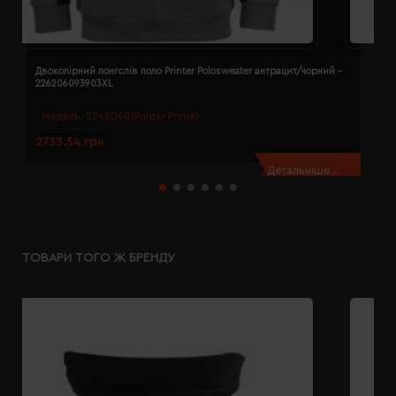
Двоколірний лонгслів поло Printer Polosweater антрацит/чорний -
Д
226206093903XL
2
Модель:
2262060(Printer Prime)
2733.54 грн
2
Детальніше...
ТОВАРИ ТОГО Ж БРЕНДУ