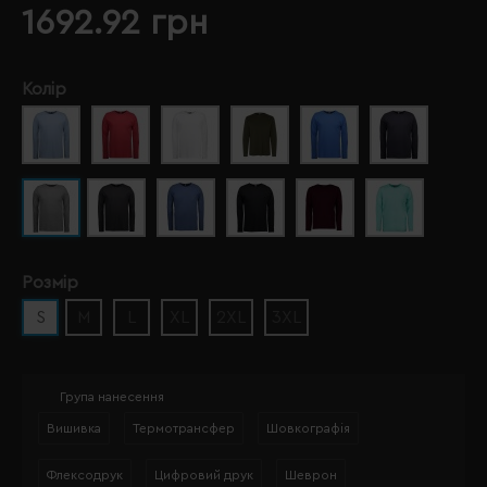
1692.92 грн
Колір
Розмір
S
M
L
XL
2XL
3XL
Група нанесення
Вишивка
Термотрансфер
Шовкографія
Флексодрук
Цифровий друк
Шеврон