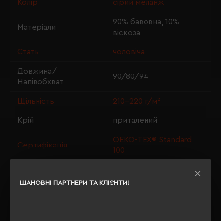
Колір
сірий меланж
90% бавовна, 10%
Матеріали
віскоза
Стать
чоловіча
Довжина/
90/80/94
Напівобхват
Щільність
210-220 г/м²
Крій
приталений
OEKO-TEX® Standard
Сертифікація
100
ШАНОВНІ ПАРТНЕРИ ТА КЛІЄНТИ!
ОПИС
ВІДГУКИ