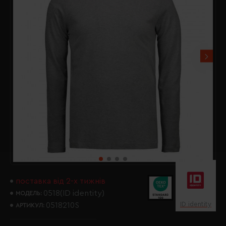
поставка від 2-х тижнів
0518(ID identity)
МОДЕЛЬ:
ID identity
0518210S
АРТИКУЛ: