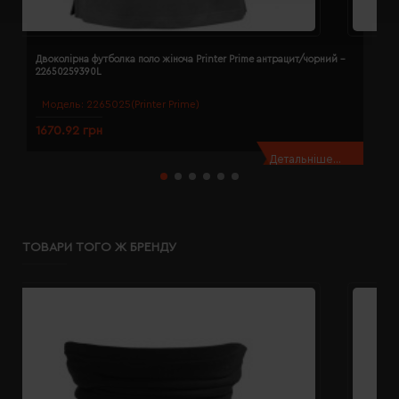
Двоколірна футболка поло жіноча Printer Prime антрацит/чорний -
Д
22650259390L
2
Модель:
2265025(Printer Prime)
1670.92 грн
1
Детальніше...
ТОВАРИ ТОГО Ж БРЕНДУ