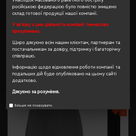
Унаслідок масованого ракетного обстрілу
російською федерацією було повністю знищено
склад готової продукції нашої компанії.
У зв'язку з цим діяльність компанії тимчасово
РЕКОМЕНДУЄМО
призупинена.
Щиро дякуємо всім нашим клієнтам, партнерам та
постачальникам за довіру, підтримку і багаторічну
співпрацю.
Інформацію щодо відновлення роботи компанії та
подальших дій буде опубліковано на цьому сайті
додатково.
Дякуємо за розуміння.
Більше не показувати.