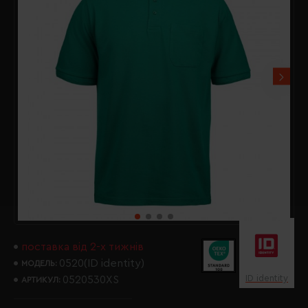
поставка від 2-х тижнів
0520(ID identity)
МОДЕЛЬ:
ID identity
0520530XS
АРТИКУЛ: