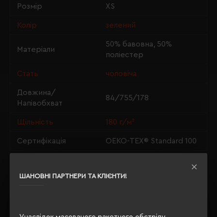
Розмір
XS
Колір
зелений
50% бавовна, 50%
Матеріали
поліестер
Стать
чоловіча
Довжина/
84/755/178
Напівобхват
Щільність
180 г/м²
Сертифікація
OEKO-TEX® Standard 100
ШАНОВНІ ПАРТНЕРИ ТА КЛІЄНТИ!
ОПИС
ВІДГУКИ