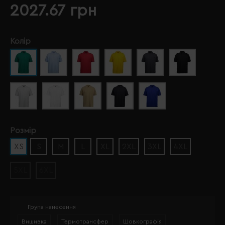
2027.67 грн
Колір
Розмір
XS
S
M
L
XL
2XL
3XL
4XL
5XL
6XL
Група нанесення
Вишивка
Термотрансфер
Шовкографія