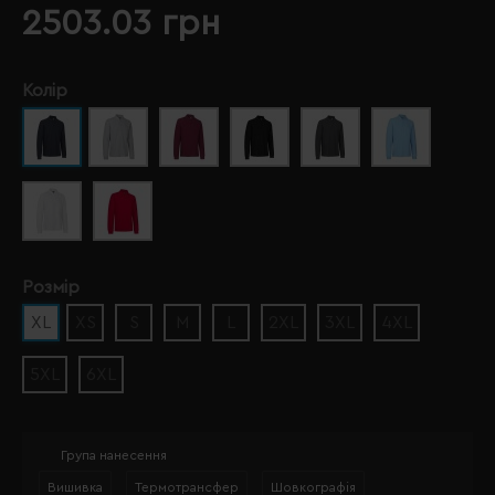
2503.03 грн
Колір
Розмір
XL
XS
S
M
L
2XL
3XL
4XL
5XL
6XL
Група нанесення
Вишивка
Термотрансфер
Шовкографія