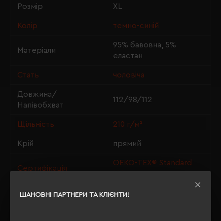
Розмір
XL
Колір
темно-синій
95% бавовна, 5%
Матеріали
еластан
Стать
чоловіча
Довжина/
112/98/112
Напівобхват
Щільність
210 г/м²
Крій
прямий
OEKO-TEX® Standard
Сертифікація
100
ШАНОВНІ ПАРТНЕРИ ТА КЛІЄНТИ!
ОПИС