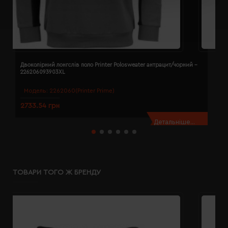
Двоколірний лонгслів поло Printer Polosweater антрацит/чорний -
Д
226206093903XL
2
Модель:
2262060(Printer Prime)
2733.54 грн
2
Детальніше...
ТОВАРИ ТОГО Ж БРЕНДУ