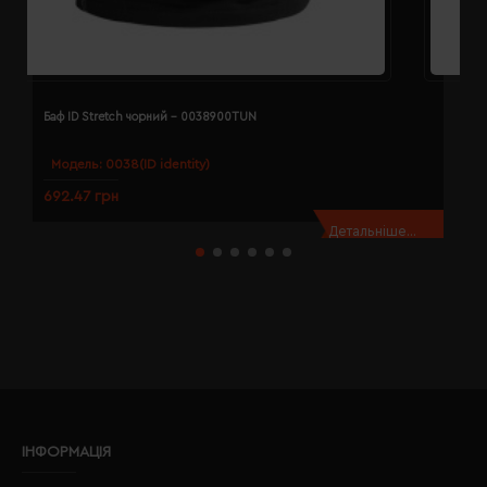
Баф ID Stretch чорний - 0038900TUN
Б
Модель:
0038(ID identity)
692.47 грн
2
Детальніше...
ІНФОРМАЦІЯ