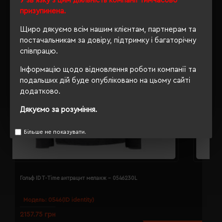
У зв'язку з цим діяльність компанії тимчасово
призупинена.
Щиро дякуємо всім нашим клієнтам, партнерам та
постачальникам за довіру, підтримку і багаторічну
співпрацю.
Інформацію щодо відновлення роботи компанії та
подальших дій буде опубліковано на цьому сайті
додатково.
Дякуємо за розуміння.
Більше не показувати.
Гольф ID T-Time антрацит меланж - 0546230L
Г
Модель:
0546(ID identity)
2157.75 грн
2