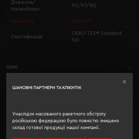
Довжина/
112/97/182
Напівобхват
Щільність
200 г/м²
OEKO-TEX® Standard
Сертифікація
100
ОПИС
ВІДГУКИ
ШАНОВНІ ПАРТНЕРИ ТА КЛІЄНТИ!
Унаслідок масованого ракетного обстрілу
РЕКОМЕНДУЄМО
російською федерацією було повністю знищено
склад готової продукції нашої компанії.