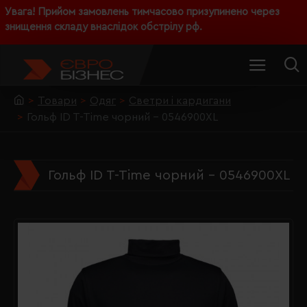
Увага! Прийом замовлень тимчасово призупинено через
знищення складу внаслідок обстрілу рф.
Товари
Одяг
Светри і кардигани
Гольф ID T-Time чорний - 0546900XL
Гольф ID T-Time чорний - 0546900XL