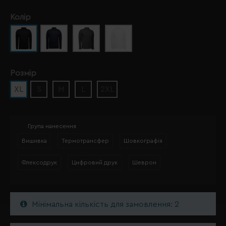
Колір
Розмір
XL
S
M
L
2XL
Група нанесення
Вишивка
Термотрансфер
Шовкографія
Флексодрук
Цифровий друк
Шеврон
Мінімальна кількість для замовлення: 2