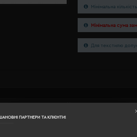
Мінімальна кількіст
Мінімальна сума за
Для текстилю допус
M
білий
ШАНОВНІ ПАРТНЕРИ ТА КЛІЄНТИ!
100% поліестер