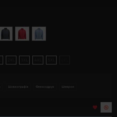
L
2XL
3XL
4XL
5XL
6XL
р
Шовкографія
Флексодрук
Шеврон