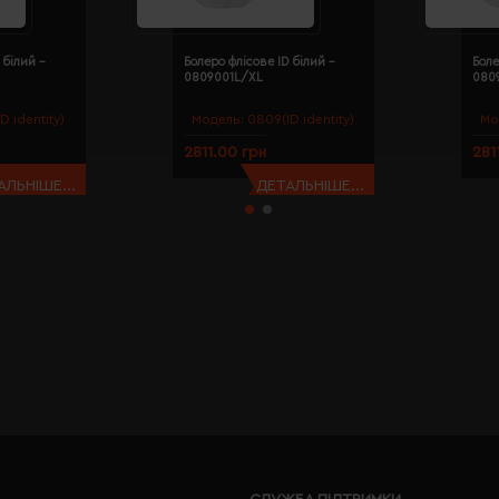
 білий -
Болеро флісове ID білий -
Боле
0809001L/XL
080
D identity)
Модель:
0809(ID identity)
Мо
2811.00 грн
281
АЛЬНІШЕ...
ДЕТАЛЬНІШЕ...