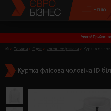
МЕНЮ
Увага! Прийом з
Товари
Одяг
Фліси і софтшели
Куртка флісова
Куртка флісова чоловіча ID бі