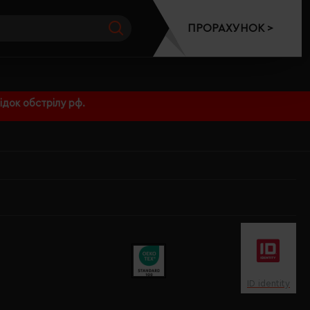
ПРОРАХУНОК >
док обстрілу рф.
ID identity