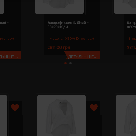
ілий -
Болеро флісове ID білий -
Болер
0809001S/M
0809
identity)
Модель:
0809(ID identity)
Мод
2811.00 грн
2811
ЬНІШЕ...
ДЕТАЛЬНІШЕ...