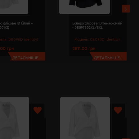
о флісове ID білий -
Болеро флісове ID темно-синій
001XS
- 08097902XL/3XL
ель:
0809(ID identity)
Модель:
0809(ID identity)
.00 грн
2811.00 грн
ДЕТАЛЬНІШЕ...
ДЕТАЛЬНІШЕ...