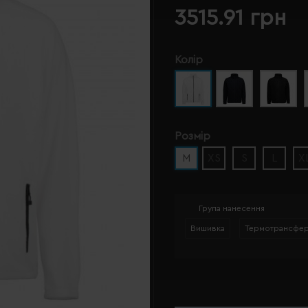
3515.91 грн
Колір
Розмір
M
XS
S
L
X
Група нанесення
Вишивка
Термотрансфе