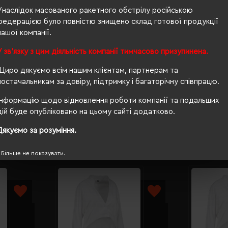
чоловіча
Унаслідок масованого ракетного обстрілу російською
федерацією було повністю знищено склад готової продукції
96/85/180
нашої компанії.
260-280 г/м²
У зв'язку з цим діяльність компанії тимчасово призупинена.
OEKO-TEX® Standard 100
Щиро дякуємо всім нашим клієнтам, партнерам та
постачальникам за довіру, підтримку і багаторічну співпрацю.
так
Інформацію щодо відновлення роботи компанії та подальших
дій буде опубліковано на цьому сайті додатково.
Дякуємо за розуміння.
Більше не показувати.