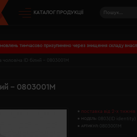
КАТАЛОГ ПРОДУКЦІЇ
амовлень тимчасово призупинено через знищення складу внаслі
 чоловіча ID білий - 0803001M
лий - 0803001M
поставка від 2-х тижнів
0803(ID identity)
МОДЕЛЬ:
0803001M
АРТИКУЛ: