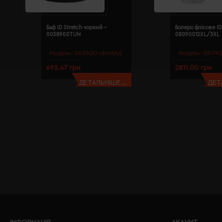
Баф ID Stretch чорний -
Болеро флісове ID
0038900TUN
08090012XL/3XL
Модель:
0038(ID identity)
Модель:
0809(I
692.47 грн
2811.00 грн
ДЕТАЛЬНІШЕ...
ДЕТ