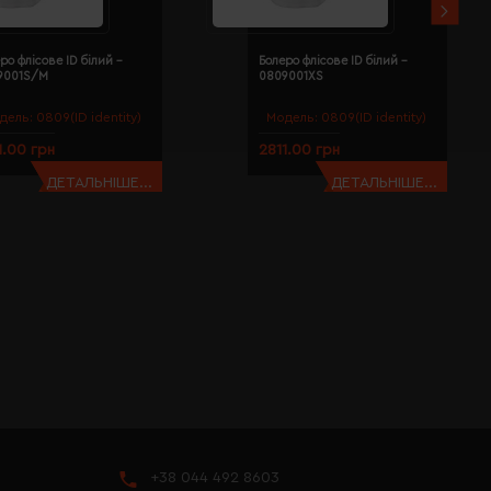
ро флісове ID білий -
Болеро флісове ID білий -
9001S/M
0809001XS
дель:
0809(ID identity)
Модель:
0809(ID identity)
1.00 грн
2811.00 грн
ДЕТАЛЬНІШЕ...
ДЕТАЛЬНІШЕ...
+38 044 492 8603