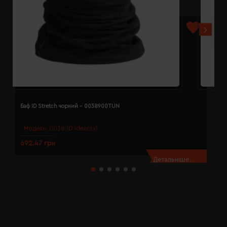
Баф ID Stretch чорний - 0038900TUN
Б
Модель:
0038(ID identity)
692.47 грн
2
Детальніше...