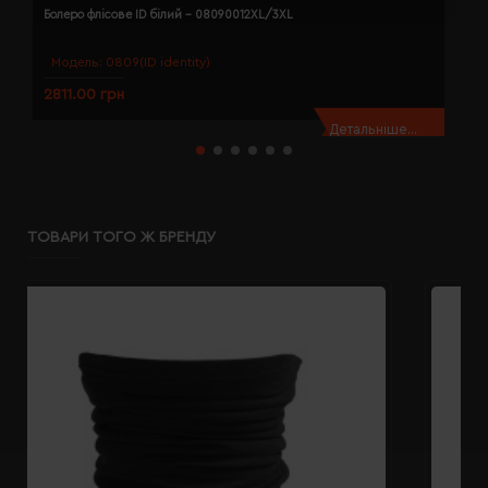
Болеро флісове ID білий - 08090012XL/3XL
Б
Модель:
0809(ID identity)
2811.00 грн
2
Детальніше...
ТОВАРИ ТОГО Ж БРЕНДУ