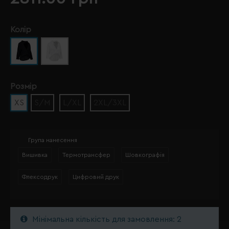
Колір
Розмір
XS
S/M
L/XL
2XL/3XL
Група нанесення
Вишивка
Термотрансфер
Шовкографія
Флексодрук
Цифровий друк
Мінімальна кількість для замовлення: 2