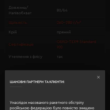
Довжина/
80/64
Напівобхват
Щільність
260-280 г/м²
Крій
прямий
OEKO-TEX® Standard
Сертифікація
100
Утеплення з флісу
так
ОПИС
ШАНОВНІ ПАРТНЕРИ ТА КЛІЄНТИ!
ВІДГУКИ
Унаслідок масованого ракетного обстрілу
російською федерацією було повністю знищено