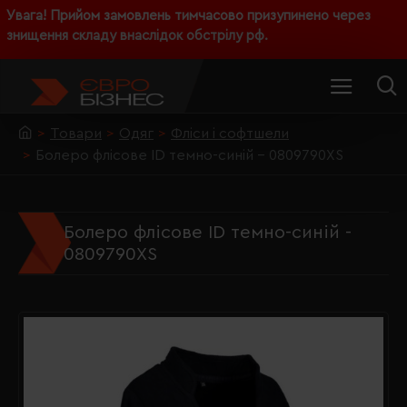
Увага! Прийом замовлень тимчасово призупинено через
знищення складу внаслідок обстрілу рф.
Товари
Одяг
Фліси і софтшели
Болеро флісове ID темно-синій - 0809790XS
Болеро флісове ID темно-синій -
0809790XS