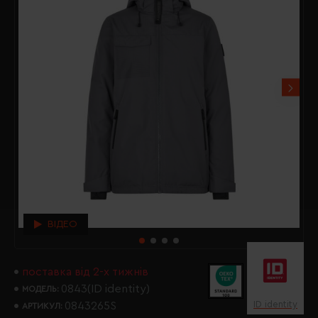
ВІДЕО
поставка від 2-х тижнів
0843(ID identity)
МОДЕЛЬ:
ID identity
0843265S
АРТИКУЛ: