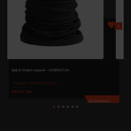
Баф ID Stretch чорний - 0038900TUN
Б
Модель:
0038(ID identity)
692.47 грн
2
Детальніше...