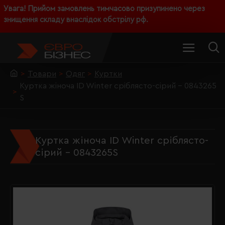
Увага! Прийом замовлень тимчасово призупинено через
знищення складу внаслідок обстрілу рф.
Товари
Одяг
Куртки
Куртка жіноча ID Winter сріблясто-сірий - 0843265
S
Куртка жіноча ID Winter сріблясто-
сірий - 0843265S