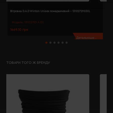
Вітровка D.A.D Winton Unisex помаранчевий - 1310272903XL
В
Модель:
131027(D.A.D)
1469.10 грн
1
Детальніше...
ТОВАРИ ТОГО Ж БРЕНДУ