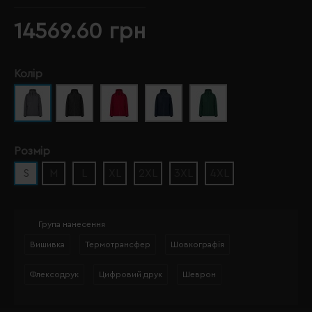
14569.60 грн
Колір
Розмір
S
M
L
XL
2XL
3XL
4XL
Група нанесення
Вишивка
Термотрансфер
Шовкографія
Флексодрук
Цифровий друк
Шеврон