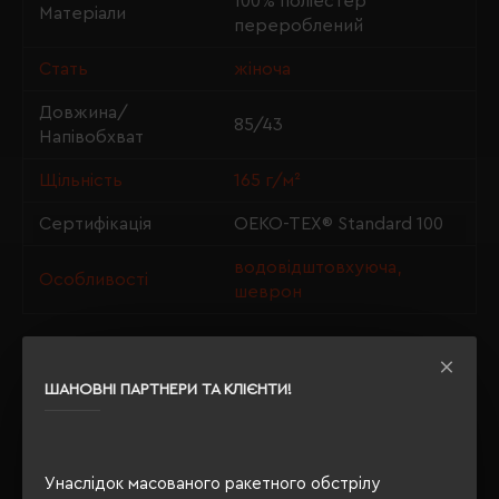
100% поліестер
Матеріали
перероблений
Стать
жіноча
Довжина/
85/43
Напівобхват
Щільність
165 г/м²
Сертифікація
OEKO-TEX® Standard 100
водовідштовхуюча,
Особливості
шеврон
ШАНОВНІ ПАРТНЕРИ ТА КЛІЄНТИ!
ОПИС
ВІДГУКИ
Унаслідок масованого ракетного обстрілу