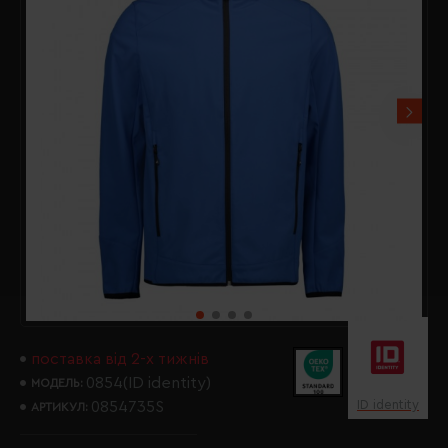
поставка від 2-х тижнів
0854(ID identity)
МОДЕЛЬ:
ID identity
0854735S
АРТИКУЛ: