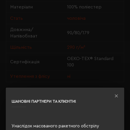
Матеріали
100% поліестер
Стать
чоловіча
Довжина/
90/80/179
Напівобхват
Щільність
290 г/м²
OEKO-TEX® Standard
Сертифікація
100
Утеплення з флісу
ні
ШАНОВНІ ПАРТНЕРИ ТА КЛІЄНТИ!
ОПИС
ВІДГУКИ
Унаслідок масованого ракетного обстрілу