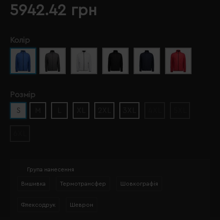
5942.42 грн
Колір
Розмір
S
M
L
XL
2XL
3XL
4XL
5XL
6XL
Група нанесення
Вишивка
Термотрансфер
Шовкографія
Флексодрук
Шеврон