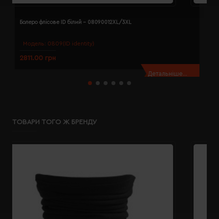
Болеро флісове ID білий - 08090012XL/3XL
Б
Модель:
0809(ID identity)
2811.00 грн
2
Детальніше...
ТОВАРИ ТОГО Ж БРЕНДУ