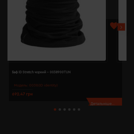
Баф ID Stretch чорний - 0038900TUN
Б
Модель:
0038(ID identity)
692.47 грн
2
Детальніше...