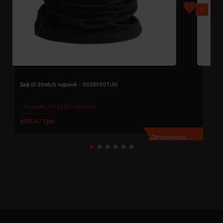
Баф ID Stretch чорний - 0038900TUN
Б
Модель:
0038(ID identity)
692.47 грн
2
Детальніше...