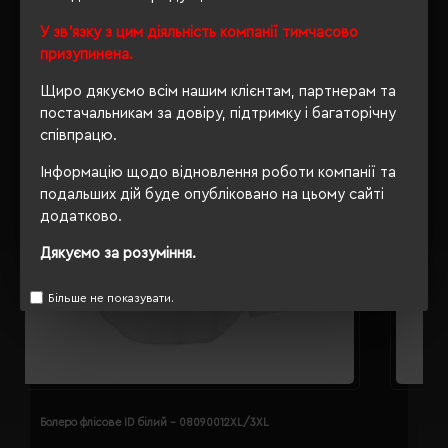
У зв'язку з цим діяльність компанії тимчасово
призупинена.
Щиро дякуємо всім нашим клієнтам, партнерам та
постачальникам за довіру, підтримку і багаторічну
співпрацю.
Інформацію щодо відновлення роботи компанії та
подальших дій буде опубліковано на цьому сайті
додатково.
Дякуємо за розуміння.
Більше не показувати.
Болеро флісове ID білий - 08090012XL/3XL
Б