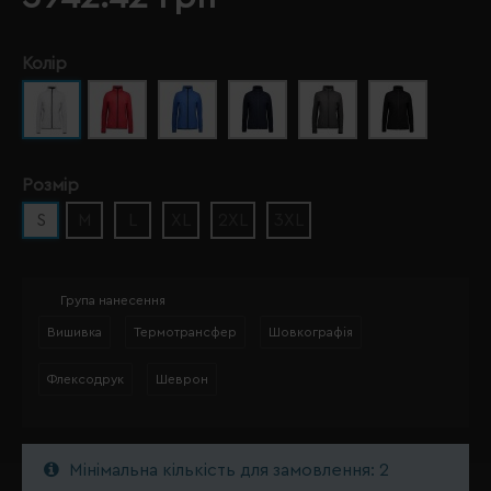
Колір
Розмір
S
M
L
XL
2XL
3XL
Група нанесення
Вишивка
Термотрансфер
Шовкографія
Флексодрук
Шеврон
Мінімальна кількість для замовлення: 2