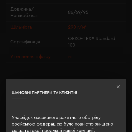
Довжина/
86/69/95
Напівобхват
Щільність
290 г/м²
OEKO-TEX® Standard
Сертифікація
100
Утеплення з флісу
ні
ОПИС
ШАНОВНІ ПАРТНЕРИ ТА КЛІЄНТИ!
ВІДГУКИ
Унаслідок масованого ракетного обстрілу
російською федерацією було повністю знищено
РЕКОМЕНДУЄМО
склад готової продукції нашої компанії.