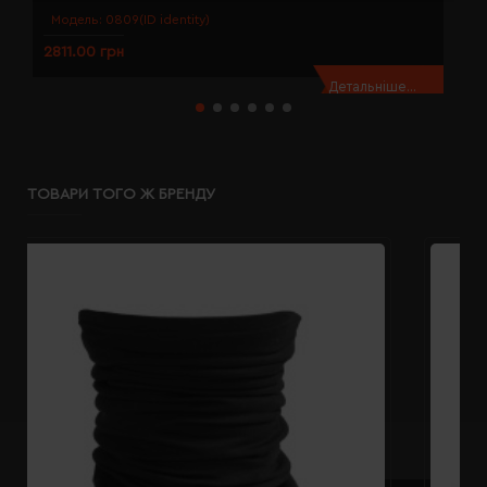
Модель:
0809(ID identity)
2811.00 грн
2
Детальніше...
ТОВАРИ ТОГО Ж БРЕНДУ