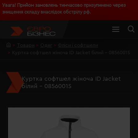
Увага! Прийом замовлень тимчасово призупинено через
знищення складу внаслідок обстрілу рф.
Товари
Одяг
Фліси і софтшели
Куртка софтшел жіноча ID Jacket білий - 0856001S
Куртка софтшел жіноча ID Jacket
білий - 0856001S