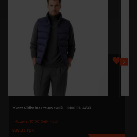
Жилет Nikibo Bask темно-синій - 10100104-443XL
Ж
Модель:
10100104(Nikibo)
838.33 грн
8