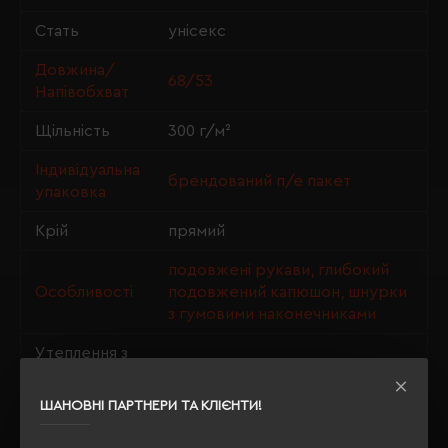
Стать
унісекс
Довжина/
68/53
Напівобхват
Щільність
300 г/м²
Індивідуальна
брендований п/е пакет
упаковка
Крій
прямий
подовжені рукави, глибокий
Особливості
подовжений капюшон, шнурки
з гумовими наконечниками
Утеплення з
так
флісу
ШАНОВНІ ПАРТНЕРИ ТА КЛІЄНТИ!