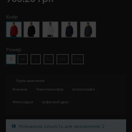
Колір
Розмір
S
M
L
XL
2XL
3XL
Група нанесення
Вишивка
Термотрансфер
Шовкографія
Флексодрук
Цифровий друк
Мінімальна кількість для замовлення: 2