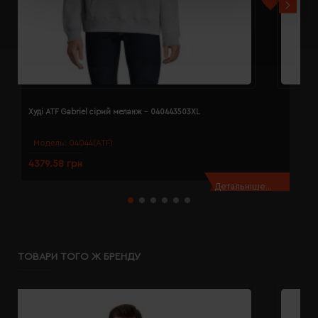
Худі ATF Gabriel сірий меланж - 040443503XL
Х
Модель:
04044(ATF)
4379.58 грн
4
Детальніше...
ТОВАРИ ТОГО Ж БРЕНДУ