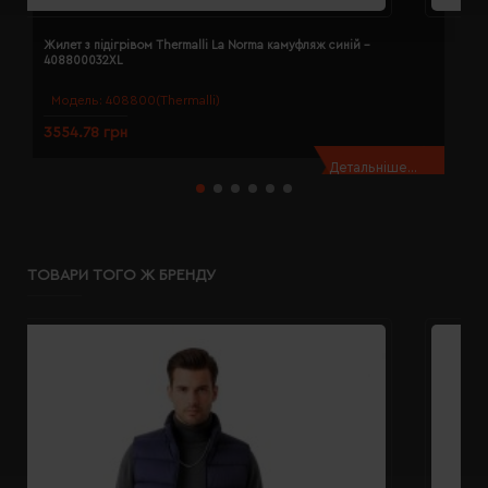
Жилет з підігрівом Thermalli La Norma камуфляж синій -
Ж
408800032XL
4
Модель:
408800(Thermalli)
3554.78 грн
3
Детальніше...
ТОВАРИ ТОГО Ж БРЕНДУ