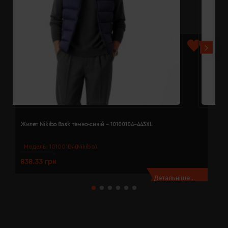
Жилет Nikibo Bask темно-синій - 10100104-443XL
Ж
Модель:
10100104(Nikibo)
838.33 грн
8
Детальніше...