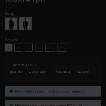
Колір
Розмір
S
M
L
XL
2XL
3XL
Група нанесення
Вишивка
Шовкографія
Флексодрук
Шеврон
Мінімальна кількість для замовлення: 2
Мінімальна сума замовлення 1000 грн.