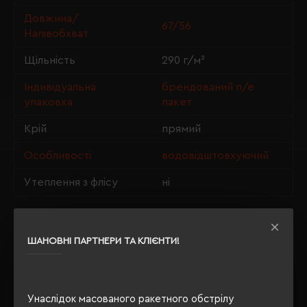
Довжина/
67/56
Напівобхват
Щільність
290 г/м²
Індивідуальна
брендований п/е
упаковка
пакет
Крій
прямий
Особливості
водовідштовхуючий
Утеплення з флісу
ні
ШАНОВНІ ПАРТНЕРИ ТА КЛІЄНТИ!
ОПИС
ВІДГУКИ
Унаслідок масованого ракетного обстрілу