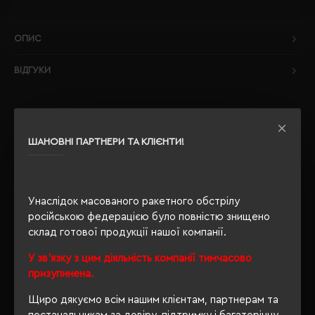
ОПИС
ВІДГУКИ
ШАНОВНІ ПАРТНЕРИ ТА КЛІЄНТИ!
РЕКОМЕНДУЄМО
Унаслідок масованого ракетного обстрілу
російською федерацією було повністю знищено
склад готової продукції нашої компанії.
У зв'язку з цим діяльність компанії тимчасово
призупинена.
Щиро дякуємо всім нашим клієнтам, партнерам та