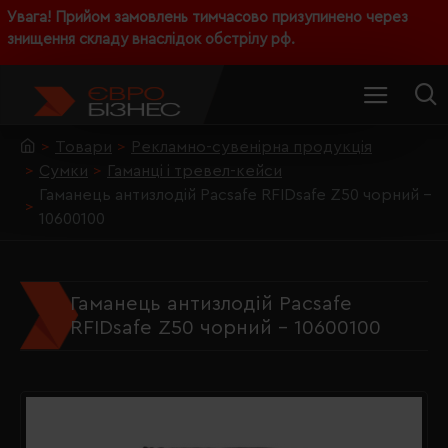
Увага! Прийом замовлень тимчасово призупинено через
знищення складу внаслідок обстрілу рф.
Товари
Рекламно-сувенірна продукція
Сумки
Гаманці і тревел-кейси
Гаманець антизлодій Pacsafe RFIDsafe Z50 чорний -
10600100
Гаманець антизлодій Pacsafe
RFIDsafe Z50 чорний - 10600100