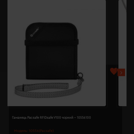
Гаманець Pacsafe RFIDsafe V100 чорний - 10556100
Г
Модель:
10556(Pacsafe)