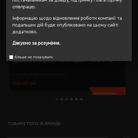
постачальникам за довіру, підтримку і багаторічну
співпрацю.
Інформацію щодо відновлення роботи компанії та
подальших дій буде опубліковано на цьому сайті
додатково.
Дякуємо за розуміння.
Більше не показувати.
Барсетка чоловіча шкіряна Stefania бордовий - 848BZ-DW-82
Г
Модель:
848BZ-DW(Stefania)
3120.89 грн
2
Детальніше...
ТОВАРИ ТОГО Ж БРЕНДУ