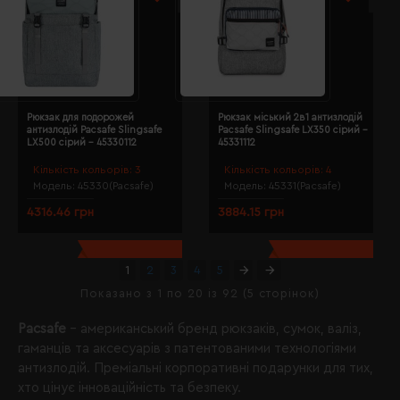
Рюкзак для подорожей
Рюкзак міський 2в1 антизлодій
антизлодій Pacsafe Slingsafe
Pacsafe Slingsafe LX350 сірий -
LX500 сірий - 45330112
45331112
Кількість кольорів:
3
Кількість кольорів:
4
Модель:
45330(Pacsafe)
Модель:
45331(Pacsafe)
4316.46 грн
3884.15 грн
1
2
3
4
5
Показано з 1 по 20 із 92 (5 сторінок)
Pacsafe
– американський бренд рюкзаків, сумок, валіз,
гаманців та аксесуарів з патентованими технологіями
антизлодій. Преміальні корпоративні подарунки для тих,
хто цінує інноваційність та безпеку.