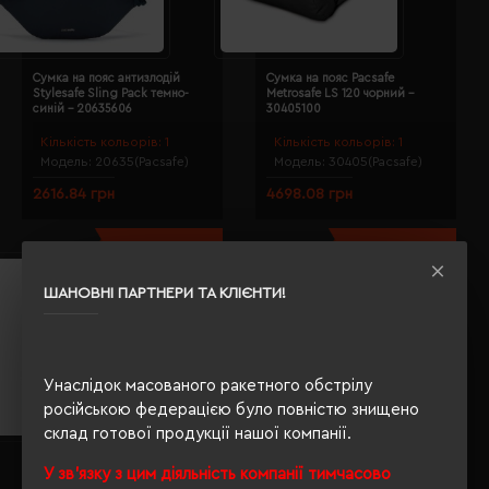
Сумка на пояс антизлодій
Сумка на пояс Pacsafe
Stylesafe Sling Pack темно-
Metrosafe LS 120 чорний -
синій - 20635606
30405100
Кількість кольорів:
1
Кількість кольорів:
1
Модель:
20635(Pacsafe)
Модель:
30405(Pacsafe)
2616.84 грн
4698.08 грн
ШАНОВНІ ПАРТНЕРИ ТА КЛІЄНТИ!
Унаслідок масованого ракетного обстрілу
російською федерацією було повністю знищено
склад готової продукції нашої компанії.
Рюкзак для ноутбука антизлодій
Рюкзак міський антизлодій
У зв'язку з цим діяльність компанії тимчасово
Pacsafe Metrosafe LS450 чорний
Metrosafe LS350 хакі - 30430221