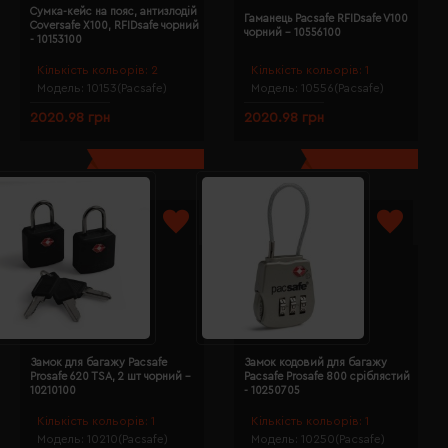
Сумка-кейс на пояс, антизлодій
Гаманець Pacsafe RFIDsafe V100
Coversafe X100, RFIDsafe чорний
чорний - 10556100
- 10153100
Кількість кольорів:
2
Кількість кольорів:
1
Модель:
10153(Pacsafe)
Модель:
10556(Pacsafe)
2020.98 грн
2020.98 грн
Замок для багажу Pacsafe
Замок кодовий для багажу
Prosafe 620 TSA, 2 шт чорний -
Pacsafe Prosafe 800 сріблястий
10210100
- 10250705
Кількість кольорів:
1
Кількість кольорів:
1
Модель:
10210(Pacsafe)
Модель:
10250(Pacsafe)