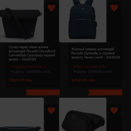
Сумка через плече жіноча
Жіночий рюкзак антизлодій
антизлодій Pacsafe Citysafe CX
Pacsafe Stylesafe, 6 ступенів
Convertible Crossbody чорний
захисту темно-синій - 20615606
еконіл - 20405138
Кількість кольорів:
4
Кількість кольорів:
1
Модель:
20405(Pacsafe)
Модель:
20615(Pacsafe)
5820.01 грн
4700.00 грн