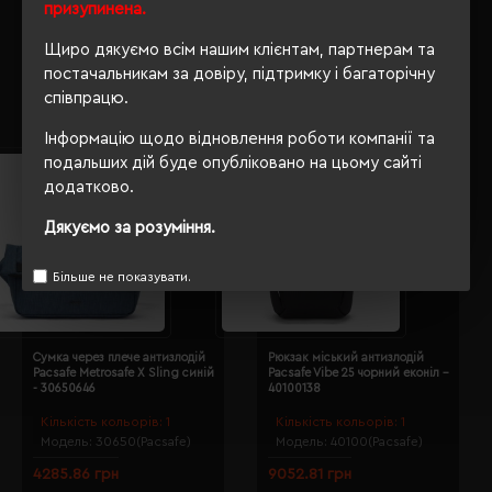
- 30435100
призупинена.
Кількість кольорів:
1
Кількість кольорів:
2
Щиро дякуємо всім нашим клієнтам, партнерам та
Модель:
30430(Pacsafe)
Модель:
30435(Pacsafe)
постачальникам за довіру, підтримку і багаторічну
4536.44 грн
7519.60 грн
співпрацю.
Інформацію щодо відновлення роботи компанії та
подальших дій буде опубліковано на цьому сайті
додатково.
Дякуємо за розуміння.
Більше не показувати.
Сумка через плече антизлодій
Рюкзак міський антизлодій
Pacsafe Metrosafe X Sling синій
Pacsafe Vibe 25 чорний еконіл -
- 30650646
40100138
Кількість кольорів:
1
Кількість кольорів:
1
Модель:
30650(Pacsafe)
Модель:
40100(Pacsafe)
4285.86 грн
9052.81 грн