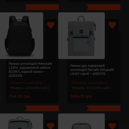
Рюкзак антизлодій Metrosafe
Рюкзак для подорожей
LS350, відновлений нейлон
антизлодій Pacsafe Slingsafe
ECONYL чорний еконіл -
LX450 сірий - 45320112
40120138
Кількість кольорів:
1
Кількість кольорів:
3
Модель:
40120(Pacsafe)
Модель:
45320(Pacsafe)
7146.59 грн
3884.15 грн