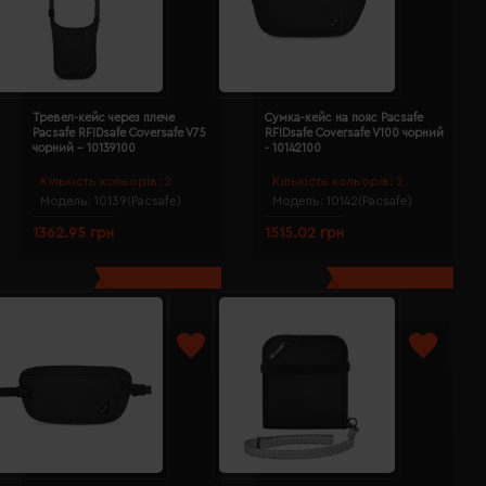
Тревел-кейс через плече
Сумка-кейс на пояс Pacsafe
Pacsafe RFIDsafe Coversafe V75
RFIDsafe Coversafe V100 чорний
чорний - 10139100
- 10142100
Кількість кольорів:
2
Кількість кольорів:
2
Модель:
10139(Pacsafe)
Модель:
10142(Pacsafe)
1362.95 грн
1515.02 грн