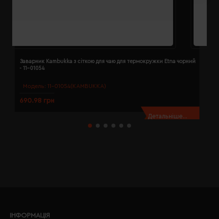
Заварник Kambukka з сіткою для чаю для термокружки Etna чорний
К
- 11-01054
д
Модель:
11-01054(KAMBUKKA)
690.98 грн
6
Детальніше...
ІНФОРМАЦІЯ