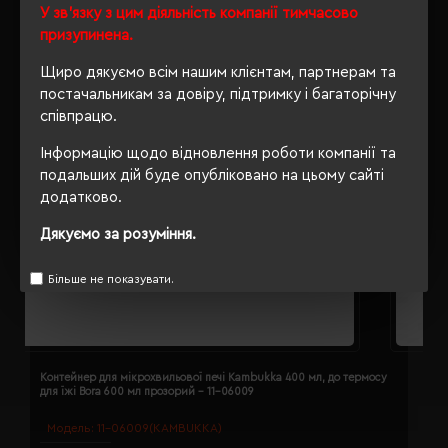
У зв'язку з цим діяльність компанії тимчасово
призупинена.
Щиро дякуємо всім нашим клієнтам, партнерам та
постачальникам за довіру, підтримку і багаторічну
співпрацю.
Інформацію щодо відновлення роботи компанії та
подальших дій буде опубліковано на цьому сайті
додатково.
Дякуємо за розуміння.
Більше не показувати.
Контейнер для мікрохвильової печі Kambukka 400 мл, до термосу
Т
для їжі Bora 600 мл прозорий - 11-06009
2
Модель:
11-06009(KAMBUKKA)