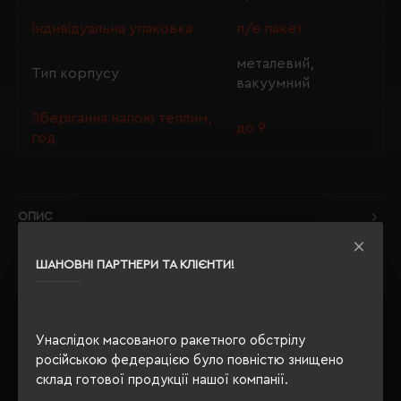
Індивідуальна упаковка
п/е пакет
металевий,
Тип корпусу
вакуумний
Зберігання напою теплим,
до 9
год
ОПИС
ВІДГУКИ
ШАНОВНІ ПАРТНЕРИ ТА КЛІЄНТИ!
Унаслідок масованого ракетного обстрілу
РЕКОМЕНДУЄМО
російською федерацією було повністю знищено
склад готової продукції нашої компанії.