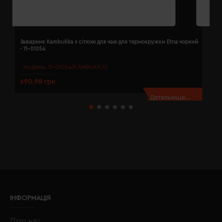
Заварник Kambukka з сіткою для чаю для термокружки Etna чорний
К
- 11-01054
д
Модель:
11-01054(KAMBUKKA)
690.98 грн
6
Детальніше...
ІНФОРМАЦІЯ
Про нас