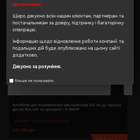
призупинена.
Щиро дякуємо всім нашим клієнтам, партнерам та
постачальникам за довіру, підтримку і багаторічну
співпрацю.
Інформацію щодо відновлення роботи компанії та
подальших дій буде опубліковано на цьому сайті
додатково.
Дякуємо за розуміння.
Більше не показувати.
Контейнер для мікрохвильової печі Kambukka 400 мл, до термосу
Т
для їжі Bora 600 мл прозорий - 11-06009
2
Модель:
11-06009(KAMBUKKA)
690.98 грн
6