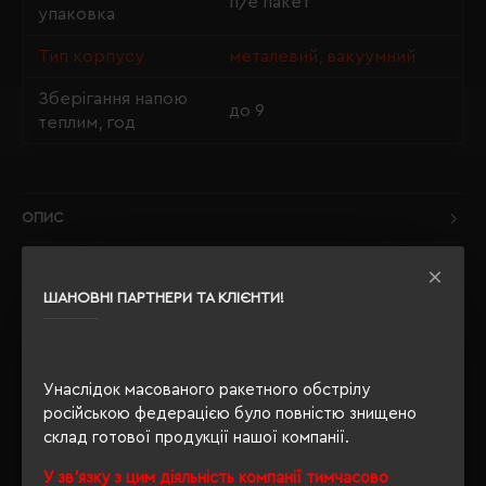
п/е пакет
упаковка
Тип корпусу
металевий, вакуумний
Зберігання напою
до 9
теплим, год
ОПИС
ВІДГУКИ
ШАНОВНІ ПАРТНЕРИ ТА КЛІЄНТИ!
РЕКОМЕНДУЄМО
Унаслідок масованого ракетного обстрілу
російською федерацією було повністю знищено
склад готової продукції нашої компанії.
У зв'язку з цим діяльність компанії тимчасово