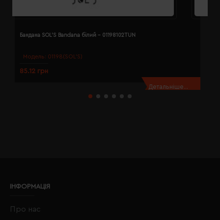
Бандана SOL'S Bandana білий - 01198102TUN
Б
Модель:
01198(SOL’S)
85.12 грн
8
Детальніше...
ІНФОРМАЦІЯ
Про нас