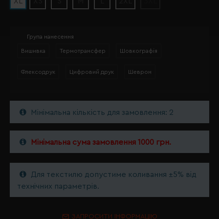
XL
XS
S
M
L
2XL
3XL
Група нанесення
Вишивка
Термотрансфер
Шовкографія
Флексодрук
Цифровий друк
Шеврон
Мінімальна кількість для замовлення: 2
Мінімальна сума замовлення 1000 грн.
Для текстилю допустиме коливання ±5% від
технічних параметрів.
ЗАПРОСИТИ ІНФОРМАЦІЮ