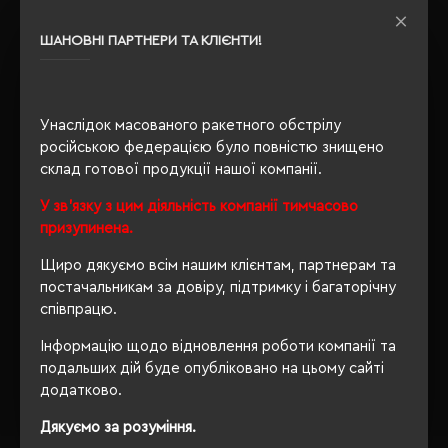
Розпакування
Ні
упаковки
ШАНОВНІ ПАРТНЕРИ ТА КЛІЄНТИ!
OEKO-TEX® Standard 100,
Сертифікація
PETA-Approved Vegan
Унаслідок масованого ракетного обстрілу
російською федерацією було повністю знищено
склад готової продукції нашої компанії.
ОПИС
У зв'язку з цим діяльність компанії тимчасово
ВІДГУКИ
призупинена.
Щиро дякуємо всім нашим клієнтам, партнерам та
постачальникам за довіру, підтримку і багаторічну
співпрацю.
РЕКОМЕНДУЄМО
Інформацію щодо відновлення роботи компанії та
подальших дій буде опубліковано на цьому сайті
додатково.
Дякуємо за розуміння.