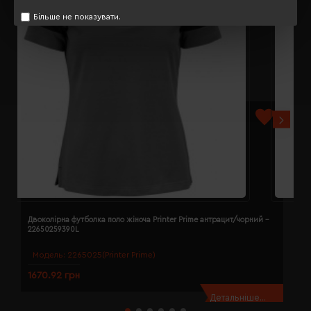
Більше не показувати.
Двоколірна футболка поло жіноча Printer Prime антрацит/чорний -
Д
22650259390L
2
Модель:
2265025(Printer Prime)
1670.92 грн
1
Детальніше...