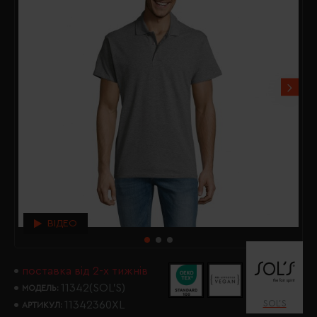
ВІДЕО
поставка від 2-х тижнів
11342(SOL’S)
МОДЕЛЬ:
SOL’S
11342360XL
АРТИКУЛ: