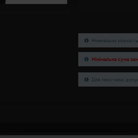
Мінімальна кількіст
Мінімальна сума за
Для текстилю допус