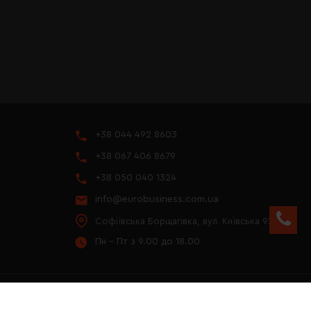
+38 044 492 8603
+38 067 406 8679
+38 050 040 1324
info@eurobusiness.com.ua
Софіївська Борщагівка, вул. Київська 97
Пн - Пт з 9.00 до 18.00