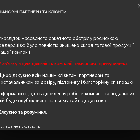
S
ШАНОВНІ ПАРТНЕРИ ТА КЛІЄНТИ!
білий
0.122
100% бавовна
Унаслідок масованого ракетного обстрілу російською
федерацією було повністю знищено склад готової продукції
жіноча
нашої компанії.
61/41
У зв'язку з цим діяльність компанії тимчасово призупинена.
170 г/м²
Щиро дякуємо всім нашим клієнтам, партнерам та
постачальникам за довіру, підтримку і багаторічну співпрацю.
прямий
Інформацію щодо відновлення роботи компанії та подальших
Ні
дій буде опубліковано на цьому сайті додатково.
OEKO-TEX® Standard 100, PETA-Approved Vegan
Дякуємо за розуміння.
Більше не показувати.