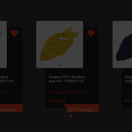
ndana
Бандана SOL'S Bandana
Банд
98220TUN
жовтий - 01198301TUN
коба
SOL’S)
Модель:
01198(SOL’S)
Мо
85.12 грн
85.
АЛЬНІШЕ...
ДЕТАЛЬНІШЕ...