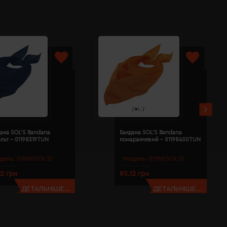
ана SOL'S Bandana
Бандана SOL'S Bandana
льт - 01198319TUN
помаранчевий - 01198400TUN
дель:
01198(SOL’S)
Модель:
01198(SOL’S)
12 грн
85.12 грн
ДЕТАЛЬНІШЕ...
ДЕТАЛЬНІШЕ...