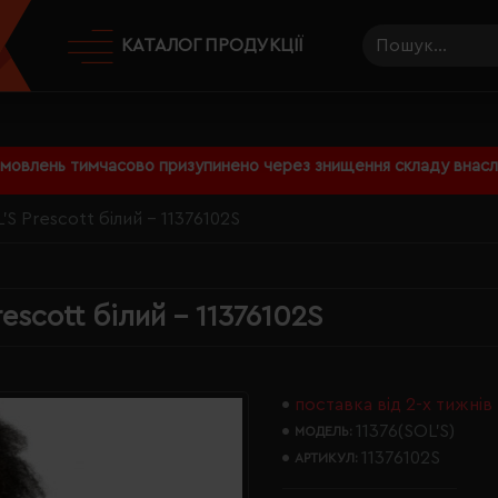
КАТАЛОГ ПРОДУКЦІЇ
амовлень тимчасово призупинено через знищення складу внаслі
S Prescott білий - 11376102S
escott білий - 11376102S
поставка від 2-х тижнів
11376(SOL’S)
МОДЕЛЬ:
11376102S
АРТИКУЛ: