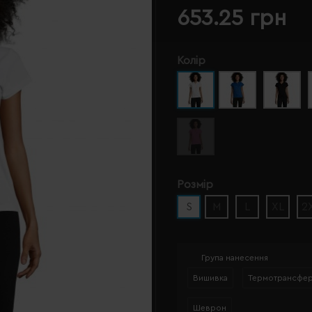
653.25 грн
Колір
Розмір
S
M
L
XL
2
Група нанесення
Вишивка
Термотрансфе
Шеврон