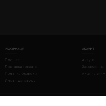
ІНФОРМАЦІЯ
АКАУНТ
Про нас
Акаунт
Доставка і оплата
Замовлення
Політика безпеки
Акції та зни
Умови договору
Copyright © 2020–2026 Євробізнес Україна All Rights Reserved