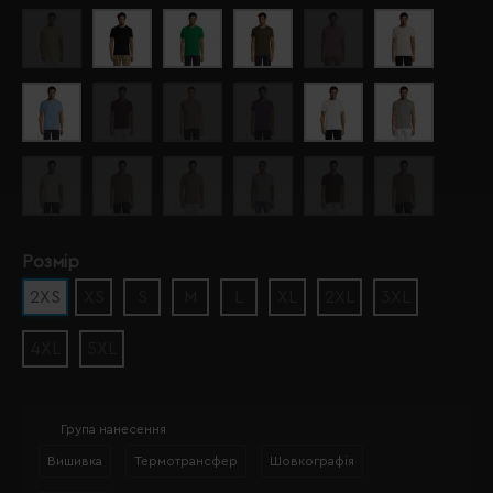
Розмір
2XS
XS
S
M
L
XL
2XL
3XL
4XL
5XL
Група нанесення
Вишивка
Термотрансфер
Шовкографія