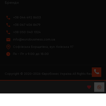
Бренди
+38 044 492 8603
+38 067 406 8679
+38 050 040 1324
info@eurobusiness.com.ua
Софіївська Борщагівка, вул. Київська 97
Пн - Пт з 9.00 до 18.00
Copyright © 2020–2026 Євробізнес Україна All Rights Reserved
FACEBOOK
INSTAGRAM
YOUTUBE
LOGO ЄВРОБІЗНЕС
УКРАЇНА