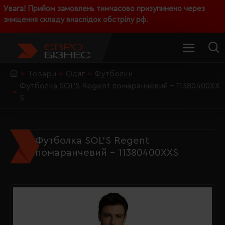
Увага! Прийом замовлень тимчасово призупинено через
знищення складу внаслідок обстрілу рф.
Товари
Одяг
Футболки
Футболка SOL'S Regent помаранчевий - 11380400XX
S
Футболка SOL'S Regent
помаранчевий - 11380400XXS