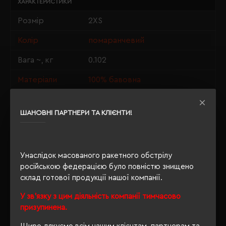
ХАРАКТЕРИСТИКИ
Розмір
2XS
Колір
помаранчевий
Вага ~, кг
0.102
Матеріали
100% бавовна
Стать
унісекс
ШАНОВНІ ПАРТНЕРИ ТА КЛІЄНТИ!
Довжина/
60/46
Напівобхват
Щільність
150 г/м²
Унаслідок масованого ракетного обстрілу
російською федерацією було повністю знищено
Крій
приталений
склад готової продукції нашої компанії.
Розпакування
Ні
У зв'язку з цим діяльність компанії тимчасово
упаковки
призупинена.
OEKO-TEX® Standard 100,
Сертифікація