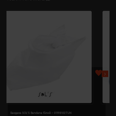
Бандана SOL'S Bandana білий - 01198102TUN
Б