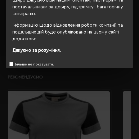
Щиро дякуємо всім нашим клієнтам, партнерам та
PETA-Approved Vegan
постачальникам за довіру, підтримку і багаторічну
співпрацю.
Інформацію щодо відновлення роботи компанії та
ОПИС
подальших дій буде опубліковано на цьому сайті
додатково.
ВІДГУКИ
Дякуємо за розуміння.
Більше не показувати.
РЕКОМЕНДУЄМО