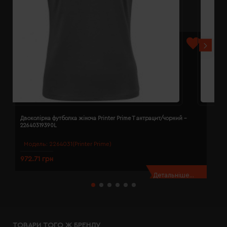
Двоколірна футболка жіноча Printer Prime T антрацит/чорний -
Д
22640319390L
2
Модель:
2264031(Printer Prime)
972.71 грн
9
Детальніше...
ТОВАРИ ТОГО Ж БРЕНДУ