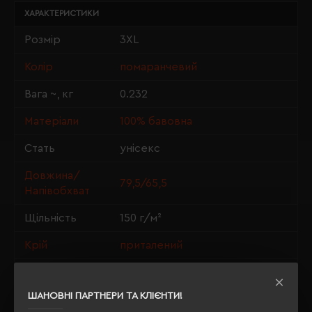
ХАРАКТЕРИСТИКИ
Розмір
3XL
Колір
помаранчевий
Вага ~, кг
0.232
Матеріали
100% бавовна
Стать
унісекс
Довжина/
79,5/65,5
Напівобхват
Щільність
150 г/м²
Крій
приталений
OEKO-TEX® Standard 100, PETA-
Сертифікація
Approved Vegan
ШАНОВНІ ПАРТНЕРИ ТА КЛІЄНТИ!