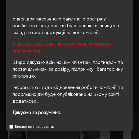
ОПИС
Унаслідок масованого ракетного обстрілу
російською федерацією було повністю знищено
ВІДГУКИ
склад готової продукції нашої компанії.
У зв'язку з цим діяльність компанії тимчасово
призупинена.
Щиро дякуємо всім нашим клієнтам, партнерам та
РЕКОМЕНДУЄМО
постачальникам за довіру, підтримку і багаторічну
співпрацю.
Інформацію щодо відновлення роботи компанії та
подальших дій буде опубліковано на цьому сайті
додатково.
Дякуємо за розуміння.
Більше не показувати.