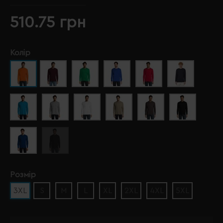
510.75 грн
Колір
Розмір
3XL
S
M
L
XL
2XL
4XL
5XL