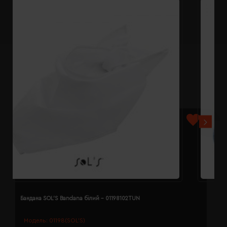
Бандана SOL'S Bandana білий - 01198102TUN
Б
Модель:
01198(SOL’S)