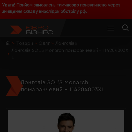
Увага! Прийом замовлень тимчасово призупинено через
знищення складу внаслідок обстрілу рф.
Товари
Одяг
Лонгсліви
Лонгслів SOL'S Monarch помаранчевий - 114204003X
L
Лонгслів SOL'S Monarch
помаранчевий - 114204003XL