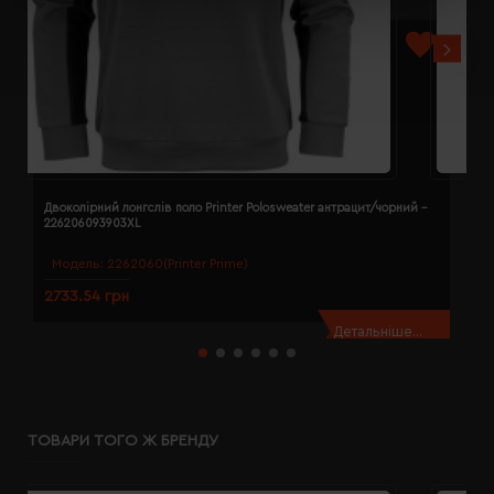
Двоколірний лонгслів поло Printer Polosweater антрацит/чорний -
Д
226206093903XL
2
Модель:
2262060(Printer Prime)
2733.54 грн
2
Детальніше...
ТОВАРИ ТОГО Ж БРЕНДУ