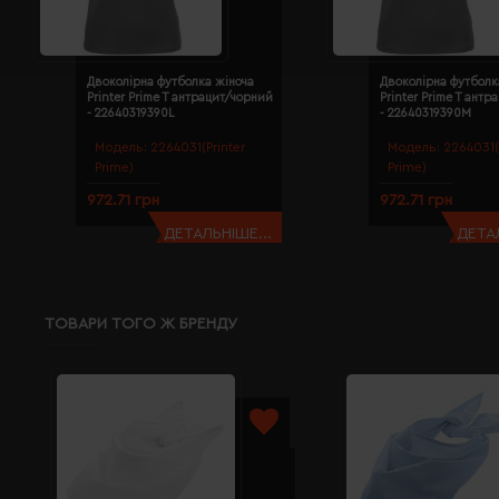
Двоколірна футболка жіноча
Двоколірна футболк
Printer Prime T антрацит/чорний
Printer Prime T ант
- 22640319390L
- 22640319390M
Модель:
2264031(Printer
Модель:
2264031(
Prime)
Prime)
972.71 грн
972.71 грн
ДЕТАЛЬНІШЕ...
ДЕТАЛ
ТОВАРИ ТОГО Ж БРЕНДУ