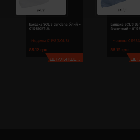
Бандана SOL'S Bandana білий -
Бандана SOL'S Ba
01198102TUN
блакитний - 011
Модель:
01198(SOL’S)
Модель:
01198(
85.12 грн
85.12 грн
ДЕТАЛЬНІШЕ...
ДЕТ