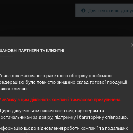
Для текстилю допус
ШАНОВНІ ПАРТНЕРИ ТА КЛІЄНТИ!
Унаслідок масованого ракетного обстрілу російською
M
федерацією було повністю знищено склад готової продукції
нашої компанії.
пастельний
У зв'язку з цим діяльність компанії тимчасово призупинена.
0.168
Щиро дякуємо всім нашим клієнтам, партнерам та
100% бавовна
постачальникам за довіру, підтримку і багаторічну співпрацю.
унісекс
Інформацію щодо відновлення роботи компанії та подальших