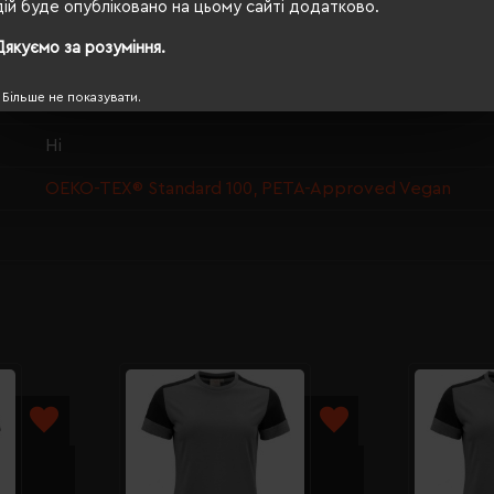
дій буде опубліковано на цьому сайті додатково.
72/53
Дякуємо за розуміння.
190 г/м²
Більше не показувати.
п/е пакет
Ні
OEKO-TEX® Standard 100, PETA-Approved Vegan