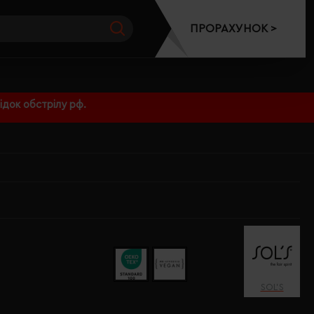
ПРОРАХУНОК >
док обстрілу рф.
SOL’S