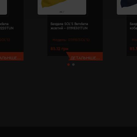
ndana
Бандана SOL'S Bandana
Банд
98220TUN
жовтий - 01198301TUN
коба
SOL’S)
Модель:
01198(SOL’S)
Мо
85.12 грн
85.
АЛЬНІШЕ...
ДЕТАЛЬНІШЕ...