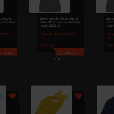
а жіноча
Двоколірна футболка жіноча
Двоко
рацит/чорний
Printer Prime T антрацит/чорний
Print
- 22640319390S
- 226
Printer
Модель:
2264031(Printer
Мод
Prime)
Pri
972.71 грн
972.
ЬНІШЕ...
ДЕТАЛЬНІШЕ...