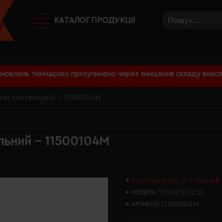
КАТАЛОГ ПРОДУКЦІЇ
амовлень тимчасово призупинено через знищення складу внаслі
ial пастельний - 11500104M
льний - 11500104M
поставка від 2-х тижнів
11500(SOL’S)
МОДЕЛЬ:
11500104M
АРТИКУЛ: