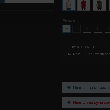
Розмір
M
XS
S
L
X
Група нанесення
Вишивка
Термотрансфе
Мінімальна кількіст
Мінімальна сума за