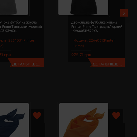
лірна футболка жіноча
Двоколірна футболка жіноча
er Prime T антрацит/чорний
Printer Prime T антрацит/чорний
40319390XL
- 22640319390XS
ель:
2264031(Printer
Модель:
2264031(Printer
me)
Prime)
71 грн
972.71 грн
ДЕТАЛЬНІШЕ...
ДЕТАЛЬНІШЕ...