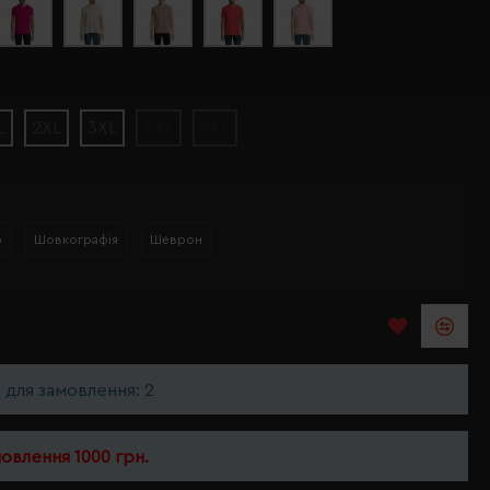
L
2XL
3XL
4XL
5XL
р
Шовкографія
Шеврон
ь для замовлення: 2
мовлення 1000 грн.