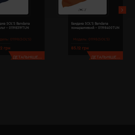
ана SOL'S Bandana
Бандана SOL'S Bandana
льт - 01198319TUN
помаранчевий - 01198400TUN
дель:
01198(SOL’S)
Модель:
01198(SOL’S)
12 грн
85.12 грн
ДЕТАЛЬНІШЕ...
ДЕТАЛЬНІШЕ...