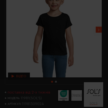
ВІДЕО
поставка від 2-х тижнів
11981(SOL’S)
МОДЕЛЬ:
SOL’S
1198130902A
АРТИКУЛ: