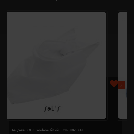
Бандана SOL'S Bandana білий - 01198102TUN
Б