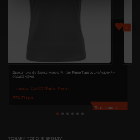
Двоколірна футболка жіноча Printer Prime T антрацит/чорний -
Д
22640319390L
2
Модель:
2264031(Printer Prime)
972.71 грн
9
Детальніше...
ТОВАРИ ТОГО Ж БРЕНДУ