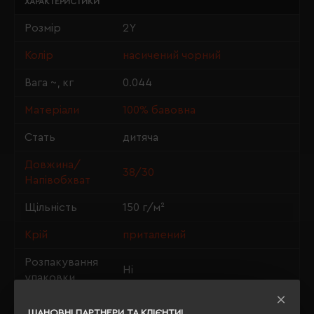
ХАРАКТЕРИСТИКИ
Розмір
2Y
Колір
насичений чорний
Вага ~, кг
0.044
Матеріали
100% бавовна
Стать
дитяча
Довжина/
38/30
Напівобхват
Щільність
150 г/м²
Крій
приталений
Розпакування
Ні
упаковки
OEKO-TEX® Standard 100,
Сертифікація
ШАНОВНІ ПАРТНЕРИ ТА КЛІЄНТИ!