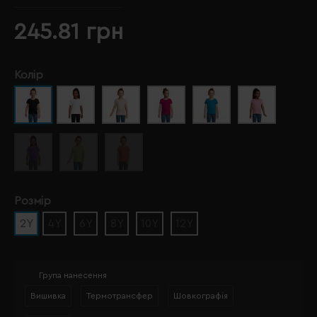
245.81 грн
Колір
Розмір
2Y
4Y
6Y
8Y
10Y
12Y
Група нанесення
Вишивка
Термотрансфер
Шовкографія