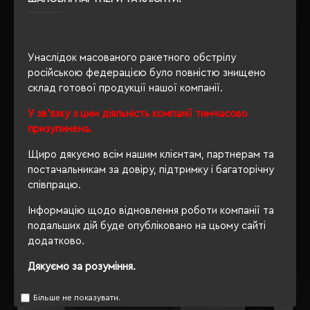
PETA-Approved Vegan
Унаслідок масованого ракетного обстрілу
ОПИС
російською федерацією було повністю знищено
склад готової продукції нашої компанії.
ВІДГУКИ
У зв'язку з цим діяльність компанії тимчасово
призупинена.
Щиро дякуємо всім нашим клієнтам, партнерам та
постачальникам за довіру, підтримку і багаторічну
РЕКОМЕНДУЄМО
співпрацю.
Інформацію щодо відновлення роботи компанії та
подальших дій буде опубліковано на цьому сайті
додатково.
Дякуємо за розуміння.
Більше не показувати.