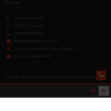
Бренди
+38 044 492 8603
+38 067 406 8679
+38 050 040 1324
info@eurobusiness.com.ua
Софіївська Борщагівка, вул. Київська 97
Пн - Пт з 9.00 до 18.00
Copyright © 2020–2026 Євробізнес Україна All Rights Reserved
FACEBOOK
INSTAGRAM
YOUTUBE
LOGO ЄВРОБІЗНЕС
УКРАЇНА