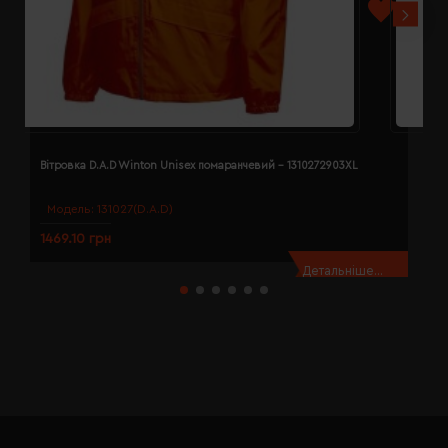
Вітровка D.A.D Winton Unisex помаранчевий - 1310272903XL
В
Модель:
131027(D.A.D)
1469.10 грн
1
Детальніше...