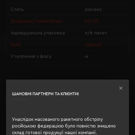
Стать
унісекс
Довжина/Напівобхват
65/50
Індивідуальна упаковка
п/е пакет
Крій
прямий
Утеплення з флісу
ні
ОПИС
ШАНОВНІ ПАРТНЕРИ ТА КЛІЄНТИ!
ВІДГУКИ
Унаслідок масованого ракетного обстрілу
російською федерацією було повністю знищено
РЕКОМЕНДУЄМО
склад готової продукції нашої компанії.