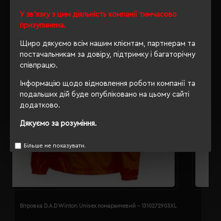
У зв'язку з цим діяльність компанії тимчасово
призупинена.
Щиро дякуємо всім нашим клієнтам, партнерам та
постачальникам за довіру, підтримку і багаторічну
співпрацю.
Інформацію щодо відновлення роботи компанії та
подальших дій буде опубліковано на цьому сайті
додатково.
Дякуємо за розуміння.
Більше не показувати.
Вітровка D.A.D Winton Unisex помаранчевий - 1310272903XL
В