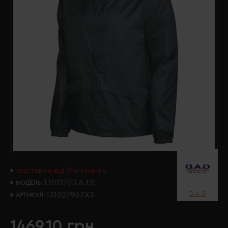
поставка від 2-х тижнів
131027(D.A.D)
МОДЕЛЬ:
D.A.D
131027967XS
АРТИКУЛ:
1469.10 грн