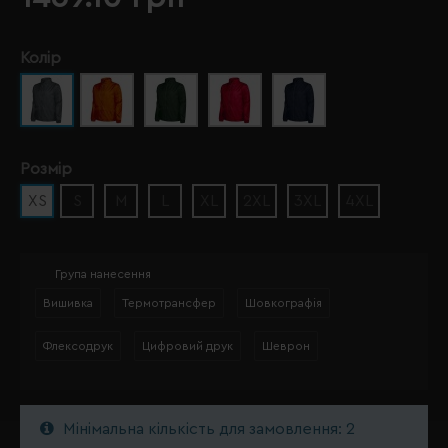
Колір
Розмір
XS
S
M
L
XL
2XL
3XL
4XL
Група нанесення
Вишивка
Термотрансфер
Шовкографія
Флексодрук
Цифровий друк
Шеврон
Мінімальна кількість для замовлення: 2