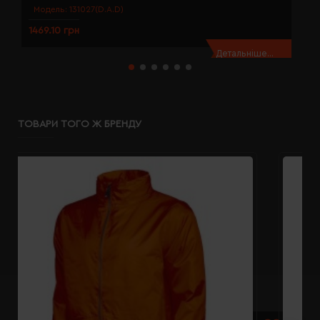
Модель:
131027(D.A.D)
1469.10 грн
1
Детальніше...
ТОВАРИ ТОГО Ж БРЕНДУ