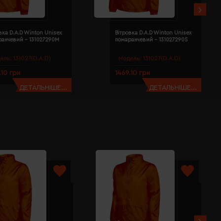
вка D.A.D Winton Unisex
Вітровка D.A.D Winton Unisex
ранчевий - 131027290M
помаранчевий - 131027290S
ель:
131027(D.A.D)
Модель:
131027(D.A.D)
.10 грн
1469.10 грн
ДЕТАЛЬНІШЕ...
ДЕТАЛЬНІШЕ...