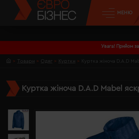
МЕНЮ
Увага! Прийом з
Товари
Одяг
Куртки
Куртка жіноча D.A.D Mab
Куртка жіноча D.A.D Mabel яск