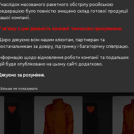
жіноча
Унаслідок масованого ракетного обстрілу російською
федерацією було повністю знищено склад готової продукції
65/49
нашої компанії.
п/е пакет
У зв'язку з цим діяльність компанії тимчасово призупинена.
приталений
Щиро дякуємо всім нашим клієнтам, партнерам та
постачальникам за довіру, підтримку і багаторічну співпрацю.
ні
Інформацію щодо відновлення роботи компанії та подальших
дій буде опубліковано на цьому сайті додатково.
Дякуємо за розуміння.
Більше не показувати.