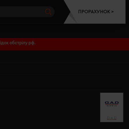
ПРОРАХУНОК >
док обстрілу рф.
D.A.D