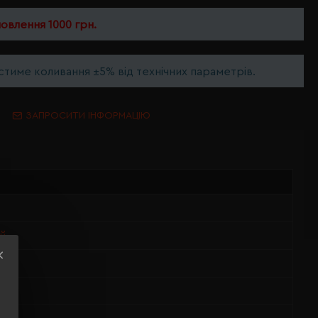
мовлення 1000 грн.
тиме коливання ±5% від технічних параметрів.
ЗАПРОСИТИ ІНФОРМАЦІЮ
й
тер