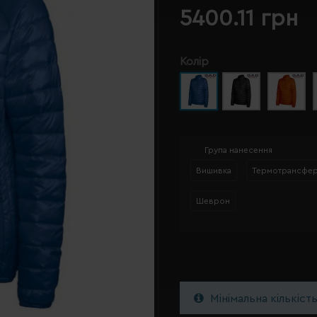
5400.11 грн
Колір
Група нанесення
Вишивка
Термотрансфе
Шеврон
Мінімальна кількіст