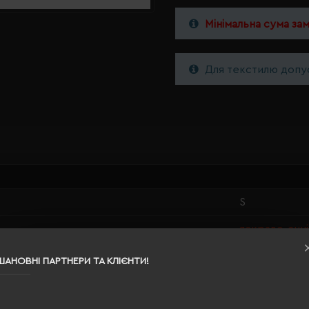
Мінімальна сума за
Для текстилю допус
S
яскраво-сині
0.365
ШАНОВНІ ПАРТНЕРИ ТА КЛІЄНТИ!
100% поліес