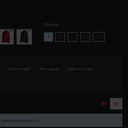
Розмір
S
M
L
XL
2XL
р
Шовкографія
Флексодрук
Цифровий друк
ь для замовлення: 2