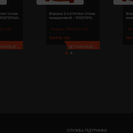
nton Unisex
Вітровка D.A.D Winton Unisex
Вітр
310272904XL
помаранчевий - 131027290L
пом
(D.A.D)
Модель:
131027(D.A.D)
Мо
1469.10 грн
146
АЛЬНІШЕ...
ДЕТАЛЬНІШЕ...
СЛУЖБА ПІДТРИМКИ