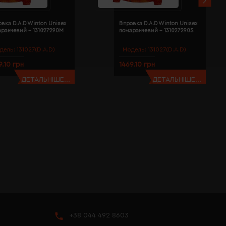
овка D.A.D Winton Unisex
Вітровка D.A.D Winton Unisex
аранчевий - 131027290M
помаранчевий - 131027290S
дель:
131027(D.A.D)
Модель:
131027(D.A.D)
9.10 грн
1469.10 грн
ДЕТАЛЬНІШЕ...
ДЕТАЛЬНІШЕ...
+38 044 492 8603