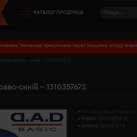
КАТАЛОГ ПРОДУКЦІЇ
амовлень тимчасово призупинено через знищення складу внаслі
el яскраво-синій - 131035767S
раво-синій - 131035767S
поставка від 2-х тижнів
131035(D.A.D)
МОДЕЛЬ:
131035767S
АРТИКУЛ: