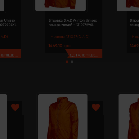
on Unisex
Вітровка D.A.D Winton Unisex
Вітро
0272904XL
помаранчевий - 131027290L
пома
.A.D)
Модель:
131027(D.A.D)
Мод
1469.10 грн
1469
ЬНІШЕ...
ДЕТАЛЬНІШЕ...