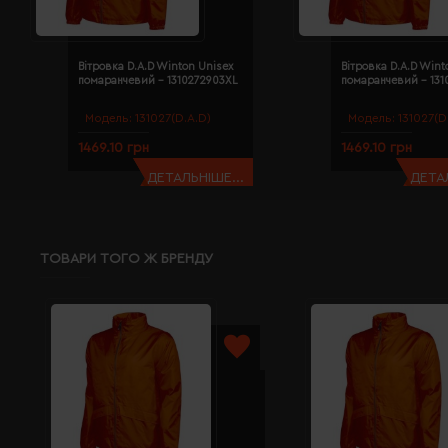
Вітровка D.A.D Winton Unisex
Вітровка D.A.D Wint
помаранчевий - 1310272903XL
помаранчевий - 131
Модель:
131027(D.A.D)
Модель:
131027(D
1469.10 грн
1469.10 грн
ДЕТАЛЬНІШЕ...
ДЕТАЛ
ТОВАРИ ТОГО Ж БРЕНДУ