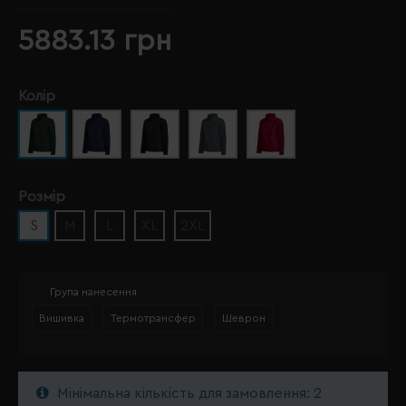
5883.13 грн
Колір
Розмір
S
M
L
XL
2XL
Група нанесення
Вишивка
Термотрансфер
Шеврон
Мінімальна кількість для замовлення: 2