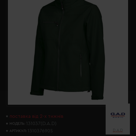
поставка від 2-х тижнів
131037(D.A.D)
МОДЕЛЬ:
D.A.D
131037690S
АРТИКУЛ: