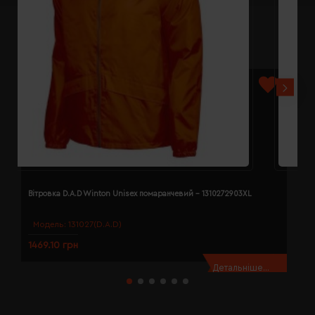
Вітровка D.A.D Winton Unisex помаранчевий - 1310272903XL
В
Модель:
131027(D.A.D)
1469.10 грн
1
Детальніше...