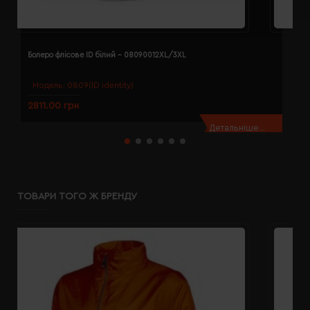
Болеро флісове ID білий - 08090012XL/3XL
Б
Модель:
0809(ID identity)
2811.00 грн
2
Детальніше...
ТОВАРИ ТОГО Ж БРЕНДУ