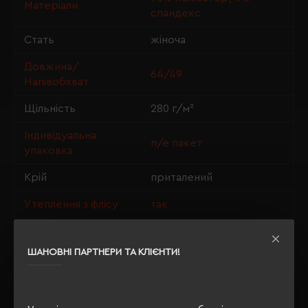
Матеріали
спандекс
Стать
жіноча
Довжина/
64/49
Напівобхват
Щільність
280 г/м²
Індивідуальна
п/е пакет
упаковка
Крій
приталений
Утеплення з флісу
так
ШАНОВНІ ПАРТНЕРИ ТА КЛІЄНТИ!
ОПИС
ВІДГУКИ