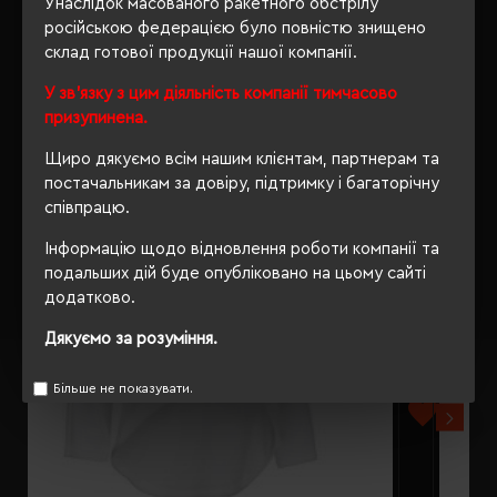
Унаслідок масованого ракетного обстрілу
російською федерацією було повністю знищено
склад готової продукції нашої компанії.
У зв'язку з цим діяльність компанії тимчасово
РЕКОМЕНДУЄМО
призупинена.
Щиро дякуємо всім нашим клієнтам, партнерам та
постачальникам за довіру, підтримку і багаторічну
співпрацю.
Інформацію щодо відновлення роботи компанії та
подальших дій буде опубліковано на цьому сайті
додатково.
Дякуємо за розуміння.
Більше не показувати.