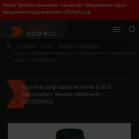
Увага! Прийом замовлень тимчасово призупинено через
знищення складу внаслідок обстрілу рф.
Товари
Одяг
Фліси і софтшели
Куртка софтшел жіноча D.A.D Bayswater темно-зел
ений - 131037690S
Куртка софтшел жіноча D.A.D
Bayswater темно-зелений -
131037690S