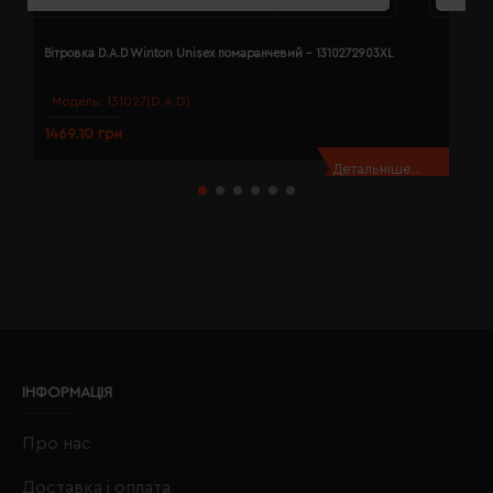
Вітровка D.A.D Winton Unisex помаранчевий - 1310272903XL
В
Модель:
131027(D.A.D)
1469.10 грн
1
Детальніше...
ІНФОРМАЦІЯ
Про нас
Доставка і оплата