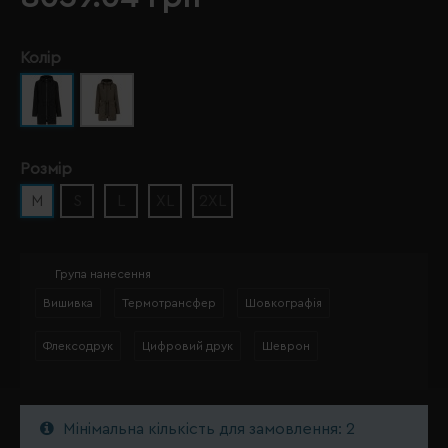
Колір
Розмір
M
S
L
XL
2XL
Група нанесення
Вишивка
Термотрансфер
Шовкографія
Флексодрук
Цифровий друк
Шеврон
Мінімальна кількість для замовлення: 2