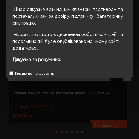
Щиро дякуємо всім нашим клієнтам, партнерам та
постачальникам за довіру, підтримку і багаторічну
співпрацю.
Інформацію щодо відновлення роботи компанії та
подальших дій буде опубліковано на цьому сайті
додатково.
Дякуємо за розуміння.
Більше не показувати.
Вітровка D.A.D Winton Unisex помаранчевий - 1310272903XL
В
Модель:
131027(D.A.D)
1469.10 грн
1
Детальніше...