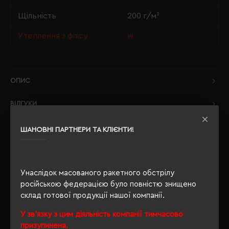
Щільність
200 г/м²
Утеплення з флісу
ні
ОПИС
ВІДГУКИ
ШАНОВНІ ПАРТНЕРИ ТА КЛІЄНТИ!
РЕКОМЕНДУЄМО
Унаслідок масованого ракетного обстрілу
російською федерацією було повністю знищено
склад готової продукції нашої компанії.
У зв'язку з цим діяльність компанії тимчасово
призупинена.