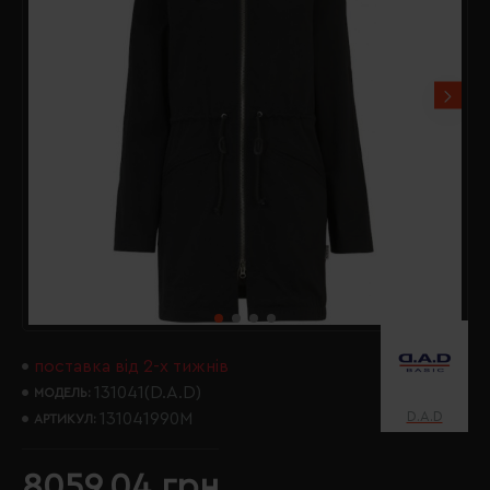
поставка від 2-х тижнів
131041(D.A.D)
МОДЕЛЬ:
D.A.D
131041990M
АРТИКУЛ:
8059.04 грн