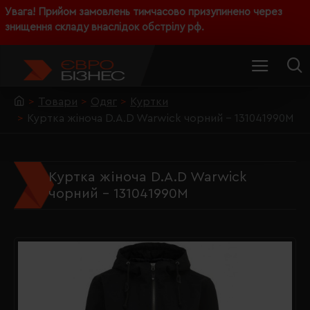
Увага! Прийом замовлень тимчасово призупинено через
знищення складу внаслідок обстрілу рф.
Товари
Одяг
Куртки
Куртка жіноча D.A.D Warwick чорний - 131041990M
Куртка жіноча D.A.D Warwick
чорний - 131041990M