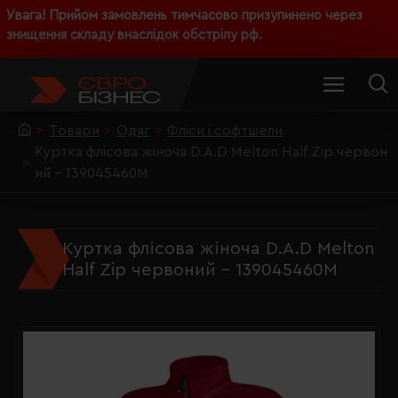
Увага! Прийом замовлень тимчасово призупинено через
знищення складу внаслідок обстрілу рф.
Товари
Одяг
Фліси і софтшели
Куртка флісова жіноча D.A.D Melton Half Zip червон
ий - 139045460M
Куртка флісова жіноча D.A.D Melton
Half Zip червоний - 139045460M