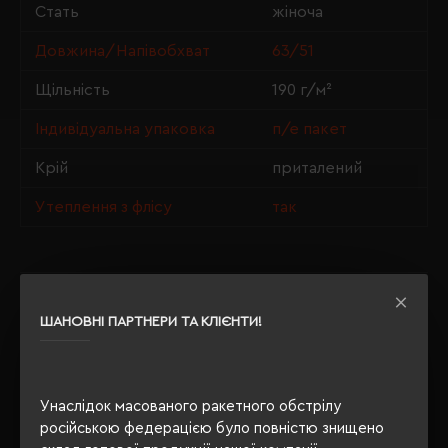
Стать
жіноча
Довжина/Напівобхват
63/51
Щільність
190 г/м²
Індивідуальна упаковка
п/е пакет
Крій
приталений
Утеплення з флісу
так
ОПИС
ШАНОВНІ ПАРТНЕРИ ТА КЛІЄНТИ!
ВІДГУКИ
Унаслідок масованого ракетного обстрілу
російською федерацією було повністю знищено
РЕКОМЕНДУЄМО