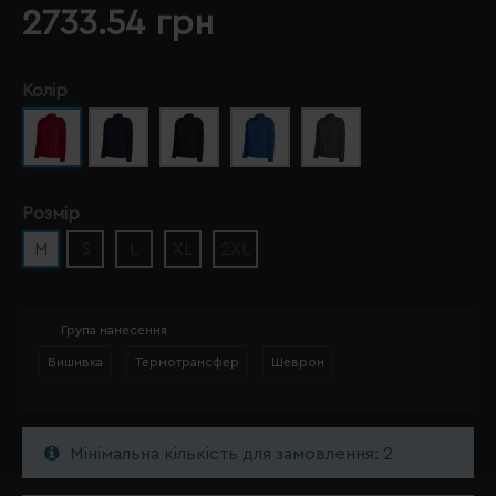
2733.54 грн
Колір
Розмір
M
S
L
XL
2XL
Група нанесення
Вишивка
Термотрансфер
Шеврон
Мінімальна кількість для замовлення: 2