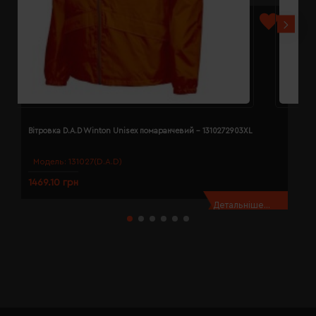
Вітровка D.A.D Winton Unisex помаранчевий - 1310272903XL
В
Модель:
131027(D.A.D)
1469.10 грн
1
Детальніше...