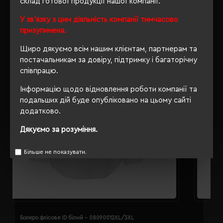
склад готової продукції нашої компанії.
У зв'язку з цим діяльність компанії тимчасово
призупинена.
Щиро дякуємо всім нашим клієнтам, партнерам та
постачальникам за довіру, підтримку і багаторічну
співпрацю.
Інформацію щодо відновлення роботи компанії та
подальших дій буде опубліковано на цьому сайті
додатково.
Дякуємо за розуміння.
Більше не показувати.
Болеро флісове ID білий - 08090012XL/3XL
Б