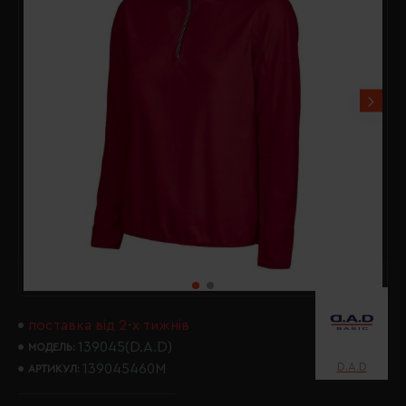
поставка від 2-х тижнів
139045(D.A.D)
МОДЕЛЬ:
D.A.D
139045460M
АРТИКУЛ: