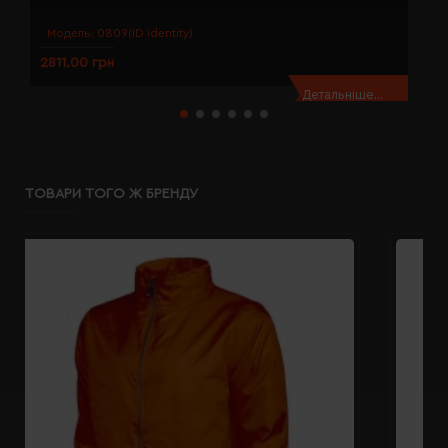
Модель:
0809(ID identity)
2811.00 грн
2
Детальніше...
ТОВАРИ ТОГО Ж БРЕНДУ