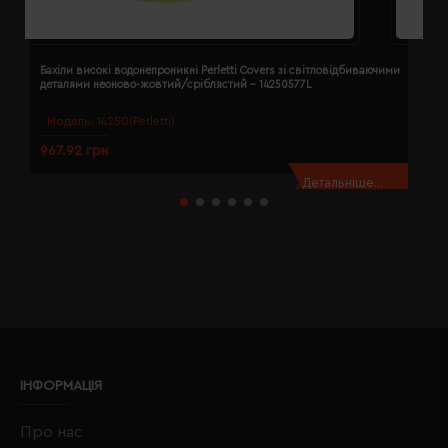
Бахіли високі водонепроникні Perletti Covers зі світловідбиваючими
Б
деталями неоново-жовтий/сріблястий - 14250577L
д
Модель:
14250(Perletti)
967.92 грн
9
Детальніше...
ІНФОРМАЦІЯ
Про нас