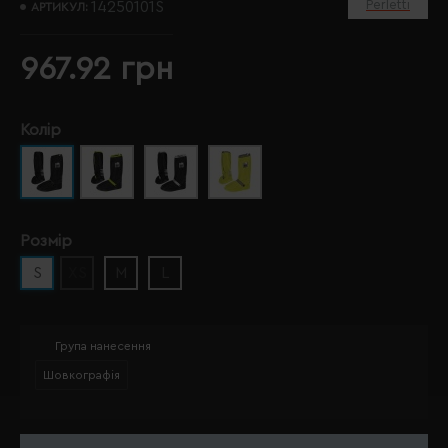
Perletti
14250101S
АРТИКУЛ:
967.92 грн
Колір
Розмір
S
XS
M
L
Група нанесення
Шовкографія