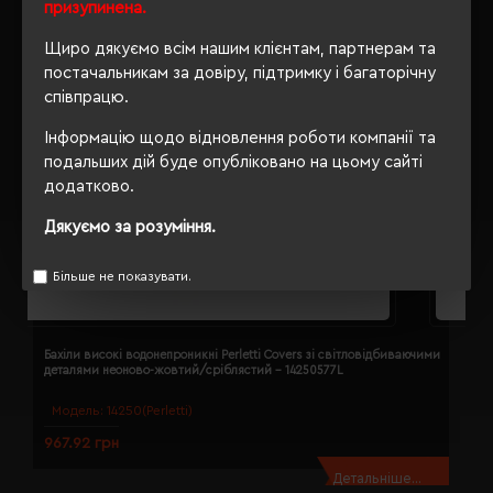
призупинена.
Щиро дякуємо всім нашим клієнтам, партнерам та
постачальникам за довіру, підтримку і багаторічну
співпрацю.
Інформацію щодо відновлення роботи компанії та
подальших дій буде опубліковано на цьому сайті
додатково.
Дякуємо за розуміння.
Більше не показувати.
Бахіли високі водонепроникні Perletti Covers зі світловідбиваючими
Б
деталями неоново-жовтий/сріблястий - 14250577L
д
Модель:
14250(Perletti)
967.92 грн
9
Детальніше...