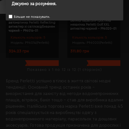
Дякуємо за розуміння.
Більше не показувати.
Парасоля-тростина
Велика парасоля-тростина
автоматична Perletti Reflecting
механічна Perletti Golf XXL
антивітер зі світловідбивачем
антивітер чорний - P96020-01
чорний - P96014-01
Кількість кольорів:
5
Кількість кольорів:
5
Модель:
P96014(Perletti)
Модель:
P96020(Perletti)
324.23 грн
311.80 грн
Показано з 1 по 12 із 12 (1 сторінок)
Бренд Perletti успішно втілює в життя світові модні
тенденції. Основний тренд останніх років –
використання для захисту від негоди водонепроникних
плащів, вітрівок, бахіл тощо – став для виробника вдалим
рішенням. Італійська торгова марка Perletti вже понад 45
років спеціалізується на виробництві одягу з
водонепроникного матеріалу, парасольок та дощових
аксесуарів. Готова продукція призначена для дорослих і