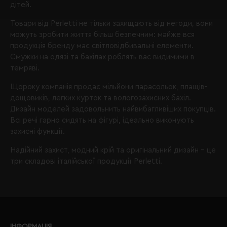
дітей.
Товари від Perletti не тільки захищають від негоди, вони
можуть зробити життя більш безпечним: майже вся
продукція бренду має світловідбивальні елементи.
Смужки на одязі та бахілах роблять вас видимими в
темряві.
Щороку компанія продає мільйони парасольок, плащів-
дощовиків, легких курток та вологозахисних бахіл.
Дизайн моделей задовольнить найвибагливіших покупців.
Всі речі гарно сидять на фігурі, ідеально виконують
захисні функції.
Надійний захист, модний крій та оригінальний дизайн – це
три складові італійської продукції Perletti.
ІНФОРМАЦІЯ