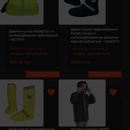
Бахіли короткі водонепроникні
Дорожня сумка Perletti 20 л зі
Perletti Covers зі
світловідбивачем лайм/чорний
світловідбиваючими деталями
- 14270901
чорний/сріблястий - 14240177S
Кількість кольорів:
3
Кількість кольорів:
3
Модель:
14270(Perletti)
Модель:
14240(Perletti)
1532.23 грн
929.66 грн
Бахіли високі водонепроникні
Вітровка чоловіча Perletti