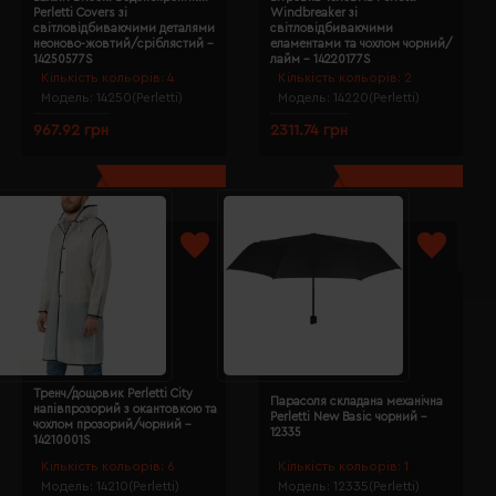
Perletti Covers зі
Windbreaker зі
світловідбиваючими деталями
світловідбиваючими
неоново-жовтий/сріблястий -
еламентами та чохлом чорний/
14250577S
лайм - 14220177S
Кількість кольорів:
4
Кількість кольорів:
2
Модель:
14250(Perletti)
Модель:
14220(Perletti)
967.92 грн
2311.74 грн
Тренч/дощовик Perletti City
Парасоля складана механічна
напівпрозорий з окантовкою та
Perletti New Basic чорний -
чохлом прозорий/чорний -
12335
14210001S
Кількість кольорів:
6
Кількість кольорів:
1
Модель:
14210(Perletti)
Модель:
12335(Perletti)