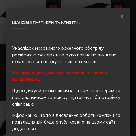
ШАНОВНІ ПАРТНЕРИ ТА КЛІЄНТИ!
Унаслідок масованого ракетного обстрілу
Парасоля складана
Парасоля складана
російською федерацією було повністю знищено
автоматична Perletti New Basic
автоматична Perletti Time
чорний - P12339
чорний - P26351
склад готової продукції нашої компанії.
Кількість кольорів:
1
Кількість кольорів:
1
У зв'язку з цим діяльність компанії тимчасово
Модель:
P12339(Perletti)
Модель:
P26351(Perletti)
призупинена.
461.00 грн
824.45 грн
Щиро дякуємо всім нашим клієнтам, партнерам та
постачальникам за довіру, підтримку і багаторічну
співпрацю.
Інформацію щодо відновлення роботи компанії та
подальших дій буде опубліковано на цьому сайті
додатково.