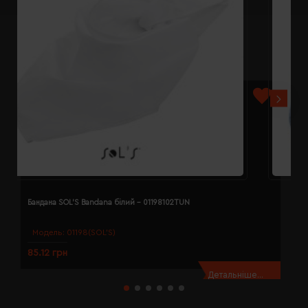
Бандана SOL'S Bandana білий - 01198102TUN
Б
Модель:
01198(SOL’S)
85.12 грн
8
Детальніше...