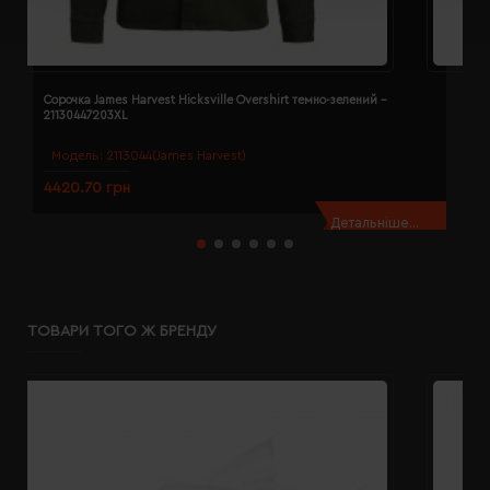
Сорочка James Harvest Hicksville Overshirt темно-зелений -
С
21130447203XL
2
Модель:
2113044(James Harvest)
4420.70 грн
4
Детальніше...
ТОВАРИ ТОГО Ж БРЕНДУ