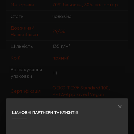
Матеріали
70% бавовна, 30% поліестер
Стать
чоловіча
Довжина/
79/56
Напівобхват
Щільність
135 г/м²
Крій
прямий
Розпакування
Ні
упаковки
OEKO-TEX® Standard 100,
Сертифікація
PETA-Approved Vegan
ШАНОВНІ ПАРТНЕРИ ТА КЛІЄНТИ!
ОПИС