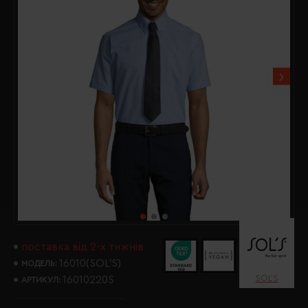
поставка від 2-х тижнів
16010(SOL’S)
МОДЕЛЬ:
SOL’S
16010220S
АРТИКУЛ: