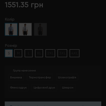
1551.35 грн
Колір
Розмір
S
M
L
XL
2XL
3XL
4XL
Група нанесення
Вишивка
Термотрансфер
Шовкографія
Флексодрук
Цифровий друк
Шеврон