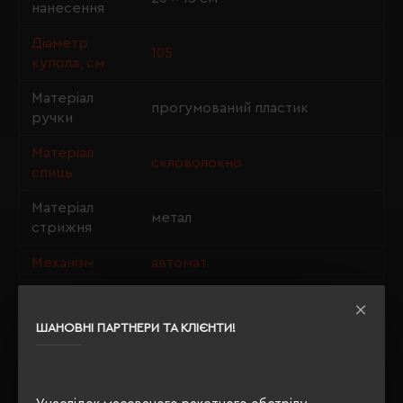
нанесення
Діаметр
105
купола, см
Матеріал
прогумований пластик
ручки
Матеріал
скловолокно
спиць
Матеріал
метал
стрижня
Механізм
автомат
ШАНОВНІ ПАРТНЕРИ ТА КЛІЄНТИ!
ОПИС
ВІДГУКИ