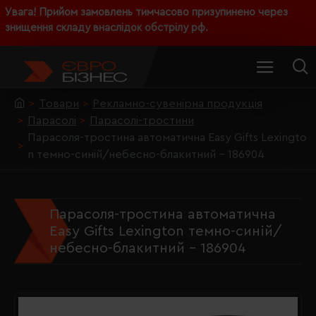
Увага! Прийом замовлень тимчасово призупинено через
знищення складу внаслідок обстрілу рф.
Товари
Рекламно-сувенірна продукція
Парасолі
Парасолі-тростини
Парасоля-тростина автоматична Easy Gifts Lexingto
n темно-синій/небесно-блакитний - 186904
Парасоля-тростина автоматична
Easy Gifts Lexington темно-синій/
небесно-блакитний - 186904