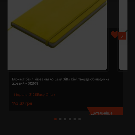
Блокнот без лініювання A5 Easy Gifts Kiel, тверда обкладинка
Б
жовтий - 312108
з
Модель:
3121(Easy Gifts)
145.37 грн
1
Детальніше...