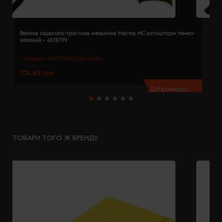
Велика парасоля-тростина механічна Macma MC антишторм темно-
В
зелений - 4518799
с
Модель:
45187(MCollection)
574.83 грн
5
Детальніше...
ТОВАРИ ТОГО Ж БРЕНДУ