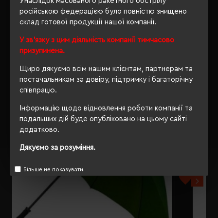
Унаслідок масованого ракетного обстрілу
російською федерацією було повністю знищено
склад готової продукції нашої компанії.
У зв'язку з цим діяльність компанії тимчасово
РЕКОМЕНДУЄМО
призупинена.
Щиро дякуємо всім нашим клієнтам, партнерам та
постачальникам за довіру, підтримку і багаторічну
співпрацю.
Інформацію щодо відновлення роботи компанії та
подальших дій буде опубліковано на цьому сайті
додатково.
Дякуємо за розуміння.
Більше не показувати.