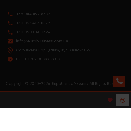
+38 044 492 8603
+38 067 406 8679
+38 050 040 1324
info@eurobusiness.com.ua
Софіївська Борщагівка, вул. Київська 97
Пн - Пт з 9.00 до 18.00
Copyright © 2020–2026 Євробізнес Україна All Rights Reserved
FACEBOOK
INSTAGRAM
YOUTUBE
LOGO ЄВРОБІЗНЕС
УКРАЇНА