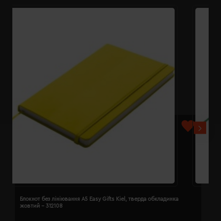
Блокнот без лініювання A5 Easy Gifts Kiel, тверда обкладинка
Б
жовтий - 312108
з