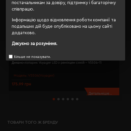
постачальникам за довіру, підтримку і багаторічну
співпрацю.
Інформацію щодо відновлення роботи компанії та
подальших дій буде опубліковано на цьому сайті
додатково.
Дякуємо за розуміння.
Більше не показувати.
Динамо-ліхтарик Voyager LED з ремінцем синій - V5504-11
Д
Модель:
V5504(Voyager)
175.99 грн
1
Детальніше...
ТОВАРИ ТОГО Ж БРЕНДУ