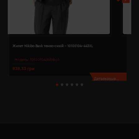
Жилет Nikibo Bask темно-синій - 10100104-443XL
Ж
Модель:
10100104(Nikibo)
838.33 грн
8
Детальніше...