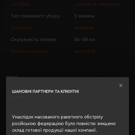
Застібка
срібляста металева
Тип головного убору
5-клинка
Люверси
вишивка
Окружність голови
56-58 см
Форма козирка
вигнутий
ОПИС
ВІДГУКИ
ШАНОВНІ ПАРТНЕРИ ТА КЛІЄНТИ!
Унаслідок масованого ракетного обстрілу
РЕКОМЕНДУЄМО
російською федерацією було повністю знищено
склад готової продукції нашої компанії.