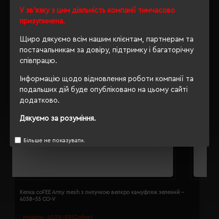
У зв'язку з цим діяльність компанії тимчасово
призупинена.
Щиро дякуємо всім нашим клієнтам, партнерам та
постачальникам за довіру, підтримку і багаторічну
співпрацю.
Інформацію щодо відновлення роботи компанії та
подальших дій буде опубліковано на цьому сайті
додатково.
Дякуємо за розуміння.
Більше не показувати.
Кепка coFEE Army mesh з липучкою велкро камуфляж зелений -
К
4038-55 CO-V
Модель:
4038-55(Cofee)