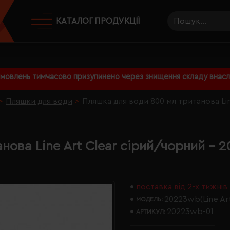
КАТАЛОГ ПРОДУКЦІЇ
амовлень тимчасово призупинено через знищення складу внаслі
Пляшки для води
Пляшка для води 800 мл тританова Li
ова Line Art Clear сірий/чорний - 
поставка від 2-х тижнів
20223wb(Line Ar
МОДЕЛЬ:
20223wb-01
АРТИКУЛ: