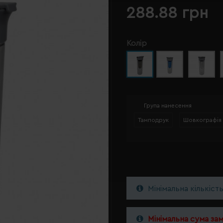
288.88 грн
Колір
Група нанесення
Тамподрук
Шовкографія
Мінімальна кількіст
Мінімальна сума за