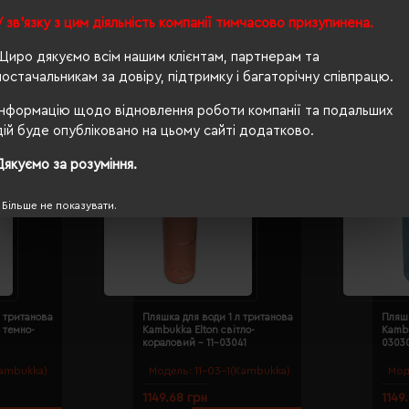
У зв'язку з цим діяльність компанії тимчасово призупинена.
Щиро дякуємо всім нашим клієнтам, партнерам та
постачальникам за довіру, підтримку і багаторічну співпрацю.
Інформацію щодо відновлення роботи компанії та подальших
дій буде опубліковано на цьому сайті додатково.
А
Дякуємо за розуміння.
Більше не показувати.
л тританова
Пляшка для води 1 л тританова
Пляшк
 темно-
Kambukka Elton світло-
Kambu
кораловий - 11-03041
0303
Kambukka)
Модель:
11-03-1(Kambukka)
Мод
1149.68 грн
1149