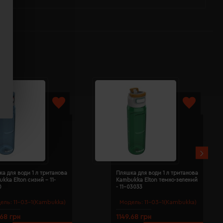
а для води 1 л тританова
Пляшка для води 1 л тританова
kka Elton сизий - 11-
Kambukka Elton темно-зелений
0
- 11-03033
ель:
11-03-1(Kambukka)
Модель:
11-03-1(Kambukka)
.68 грн
1149.68 грн