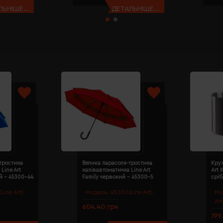
ЬНІШЕ...
ДЕТАЛЬНІШЕ...
тростина
Велика парасоля-тростина
Круж
Line Art
напівавтоматична Line Art
Art 
й - 45300-44
Family червоний - 45300-5
сріб
Line Art)
Модель:
45300(Line Art)
Мо
Art
604.40 грн
199