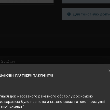
Для текстилю допус
х 25,2 см
рий/чорний
ШАНОВНІ ПАРТНЕРИ ТА КЛІЄНТИ!
195
итан, поліпропілен
Унаслідок масованого ракетного обстрілу російською
8
федерацією було повністю знищено склад готової продукції
нашої компанії.
аростійкий пластик, одностінний