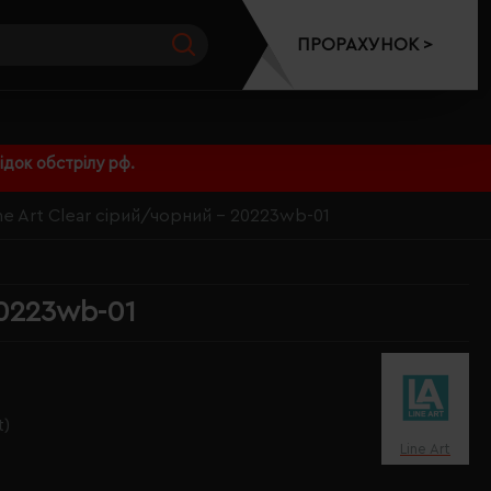
ПРОРАХУНОК >
док обстрілу рф.
ne Art Clear сірий/чорний - 20223wb-01
20223wb-01
t)
Line Art