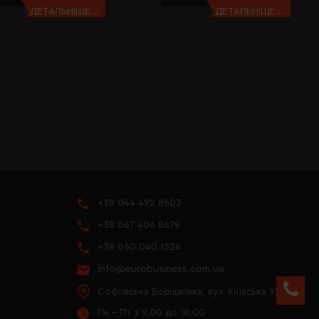
ДЕТАЛЬНІШЕ...
ДЕТАЛЬНІШЕ...
+38 044 492 8603
+38 067 406 8679
+38 050 040 1324
info@eurobusiness.com.ua
Софіївська Борщагівка, вул. Київська 97
Пн - Пт з 9.00 до 18.00