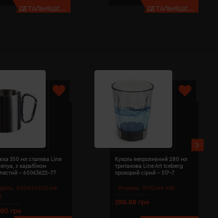
ДЕТАЛЬНІШЕ...
ДЕТАЛЬНІШЕ...
ка 350 мл сталева Line
Кухоль непроливний 280 мл
Kenya, з карабіном
тританова Line Art Iceberg
лястий - 60063622-77
прозорий сірий - 517-7
дель:
60063622(Line
Модель:
517(Line Art)
)
288.88 грн
.80 грн