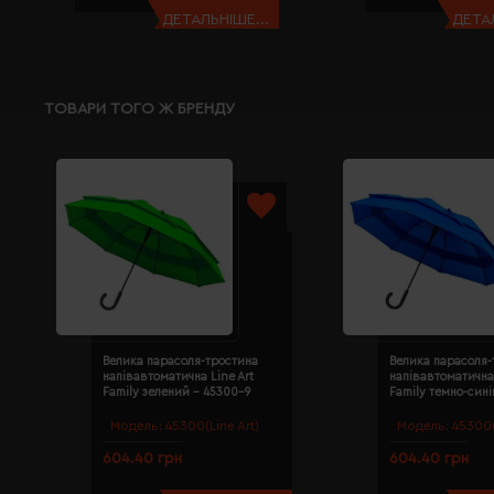
ДЕТАЛЬНІШЕ...
ДЕТАЛ
ТОВАРИ ТОГО Ж БРЕНДУ
Велика парасоля-тростина
Велика парасоля-
напівавтоматична Line Art
напівавтоматична 
Family зелений - 45300-9
Family темно-сині
Модель:
45300(Line Art)
Модель:
45300(
604.40 грн
604.40 грн