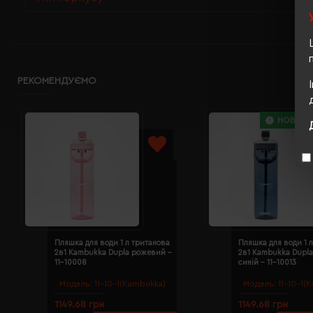
РЕКОМЕНДУЄМО
НОВИНК
Пляшка для води 1 л тританова
Пляшка для води 1 
2в1 Kambukka Dupla рожевий -
2в1 Kambukka Dupla
11-10008
синій - 11-10013
Модель:
11-10-1(Kambukka)
Модель:
11-10-1(
1149.68 грн
1149.68 грн