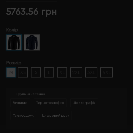
5763.56 грн
Колір
Розмір
M
XS
S
L
XL
2XL
3XL
4XL
Група нанесення
Вишивка
Термотрансфер
Шовкографія
Флексодрук
Цифровий друк