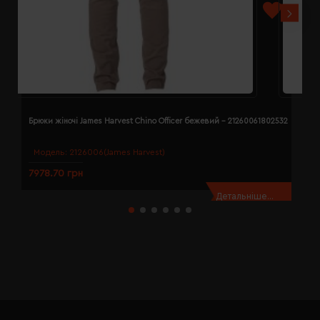
Брюки жіночі James Harvest Chino Officer бежевий - 21260061802532
Б
Модель:
2126006(James Harvest)
7978.70 грн
7
Детальніше...