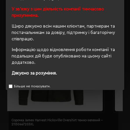
У зв'язку з цим діяльність компанії тимчасово
призупинена.
Щиро дякуємо всім нашим клієнтам, партнерам та
постачальникам за довіру, підтримку і багаторічну
співпрацю.
Інформацію щодо відновлення роботи компанії та
подальших дій буде опубліковано на цьому сайті
додатково.
Дякуємо за розуміння.
Більше не показувати.
Сорочка James Harvest Hicksville Overshirt темно-зелений -
С
21130447203XL
2