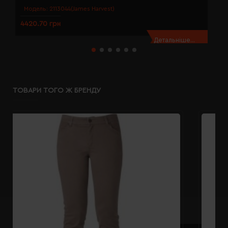
Модель:
2113044(James Harvest)
4420.70 грн
4
Детальніше...
ТОВАРИ ТОГО Ж БРЕНДУ