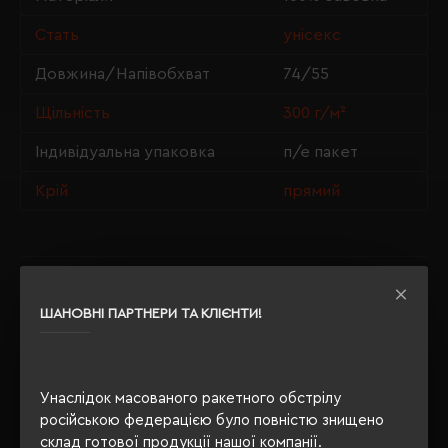
Стать
унісекс
Довжина/Напівобхват
74/55
Щільність
300 г/м²
Індивідуальна упаковка
п/е пакет
Крій
прямий
ОПИС
ШАНОВНІ ПАРТНЕРИ ТА КЛІЄНТИ!
ВІДГУКИ
Унаслідок масованого ракетного обстрілу
російською федерацією було повністю знищено
РЕКОМЕНДУЄМО
склад готової продукції нашої компанії.