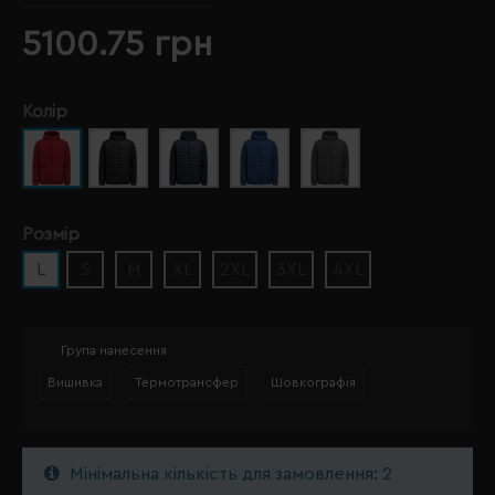
5100.75 грн
Колір
Розмір
L
S
M
XL
2XL
3XL
4XL
Група нанесення
Вишивка
Термотрансфер
Шовкографія
Мінімальна кількість для замовлення: 2