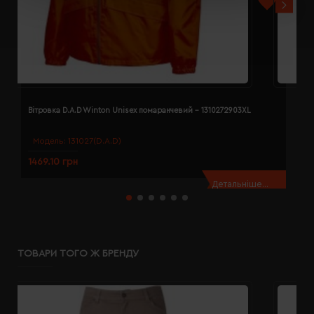
Вітровка D.A.D Winton Unisex помаранчевий - 1310272903XL
В
Модель:
131027(D.A.D)
1469.10 грн
1
Детальніше...
ТОВАРИ ТОГО Ж БРЕНДУ