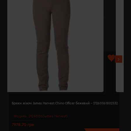
Брюки жіночі James Harvest Chino Officer бежевий - 21260061802532
Б
Модель:
2126006(James Harvest)
7978.70 грн
7