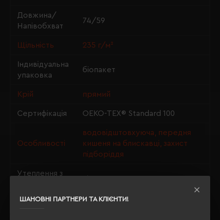
Довжина/
74/59
Напівобхват
Щільність
235 г/м²
Індивідуальна
біопакет
упаковка
Крій
прямий
Сертифікація
OEKO-TEX® Standard 100
водовідштовхуюча, передня
Особливості
кишеня на блискавці, захист
підборіддя
Утеплення з
ні
флісу
ШАНОВНІ ПАРТНЕРИ ТА КЛІЄНТИ!