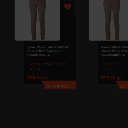
Брюки жіночі James Harvest
Брюки жіночі Jam
Chino Officer бежевий -
Chino Officer беж
21260061802532
21260061802534
Модель:
2126006(James
Модель:
21260
Harvest)
Harvest)
7978.70 грн
7978.70 грн
ДЕТАЛЬНІШЕ...
ДЕТ