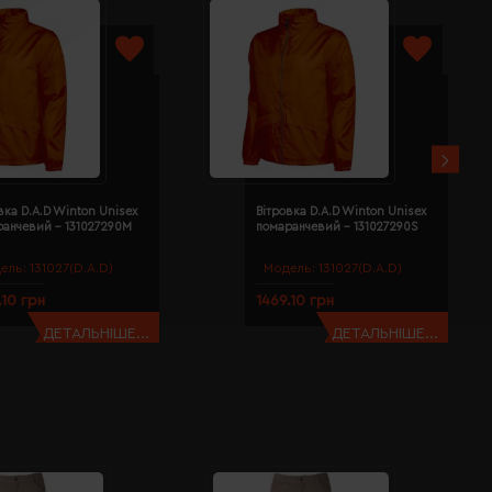
вка D.A.D Winton Unisex
Вітровка D.A.D Winton Unisex
ранчевий - 131027290M
помаранчевий - 131027290S
ель:
131027(D.A.D)
Модель:
131027(D.A.D)
.10 грн
1469.10 грн
ДЕТАЛЬНІШЕ...
ДЕТАЛЬНІШЕ...