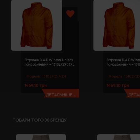
Вітровка D.A.D Winton Unisex
Вітровка D.A.D Wint
помаранчевий - 1310272903XL
помаранчевий - 131
Модель:
131027(D.A.D)
Модель:
131027(D
1469.10 грн
1469.10 грн
ДЕТАЛЬНІШЕ...
ДЕТАЛ
ТОВАРИ ТОГО Ж БРЕНДУ