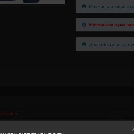
Мінімальна кількіст
Мінімальна сума за
Для текстилю допус
о-синій
перероблений поліестер