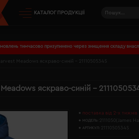
КАТАЛОГ ПРОДУКЦІЇ
амовлень тимчасово призупинено через знищення складу внаслі
Harvest Meadows яскраво-синій - 2111050534S
 Meadows яскраво-синій - 211105053
поставка від 2-х тижнів
2111050(James Ha
МОДЕЛЬ:
2111050534S
АРТИКУЛ: