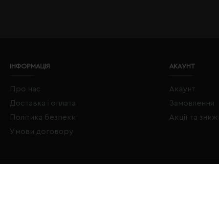
ІНФОРМАЦІЯ
АКАУНТ
Про нас
Акаунт
Доставка і оплата
Замовлення
Політика безпеки
Акції та зни
Умови договору
Copyright © 2020–2026 Євробізнес Україна All Rights Reserved