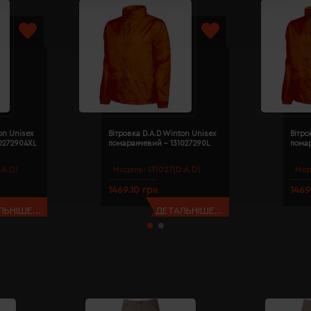
on Unisex
Вітровка D.A.D Winton Unisex
Вітро
0272904XL
помаранчевий - 131027290L
пома
.A.D)
Модель:
131027(D.A.D)
Мод
1469.10 грн
1469
ЬНІШЕ...
ДЕТАЛЬНІШЕ...