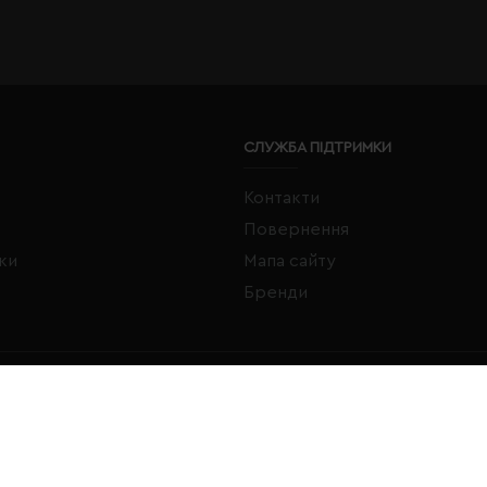
СЛУЖБА ПІДТРИМКИ
Контакти
Повернення
жки
Мапа сайту
Бренди
FACEBOOK
INSTAGRAM