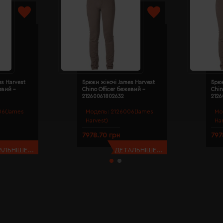
es Harvest
Брюки жіночі James Harvest
Брюк
евий -
Chino Officer бежевий -
Chin
21260061802632
212
06(James
Модель:
2126006(James
Мо
Harvest)
Ha
7978.70 грн
797
АЛЬНІШЕ...
ДЕТАЛЬНІШЕ...