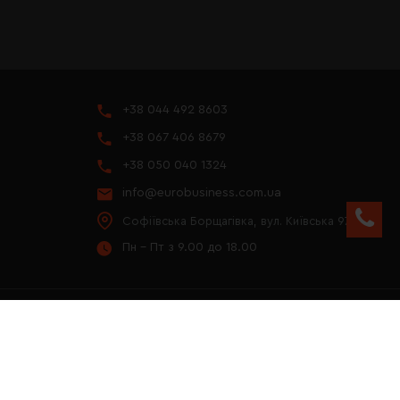
+38 044 492 8603
+38 067 406 8679
+38 050 040 1324
info@eurobusiness.com.ua
Софіївська Борщагівка, вул. Київська 97
Пн - Пт з 9.00 до 18.00
YOUTUBE
ПРЕЗЕНТАЦІЯ 