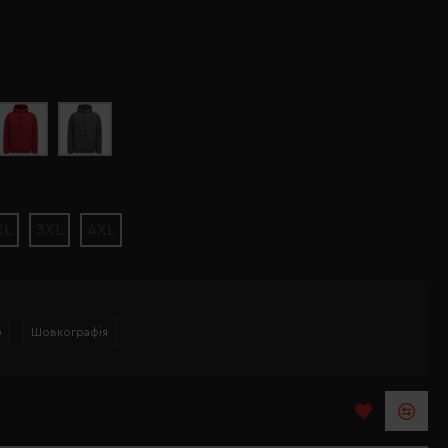
XL
3XL
4XL
р
Шовкографія