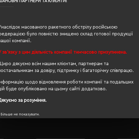
ШАНОВНІ ПАРТНЕРИ ТА КЛІЄНТИ!
ча
м²
Унаслідок масованого ракетного обстрілу російською
федерацією було повністю знищено склад готової продукції
ет
нашої компанії.
й
У зв'язку з цим діяльність компанії тимчасово призупинена.
EX® Standard 100
Щиро дякуємо всім нашим клієнтам, партнерам та
постачальникам за довіру, підтримку і багаторічну співпрацю.
дштовхуюча, передня кишеня на блискавці, захист підбор
Інформацію щодо відновлення роботи компанії та подальших
дій буде опубліковано на цьому сайті додатково.
Дякуємо за розуміння.
Більше не показувати.