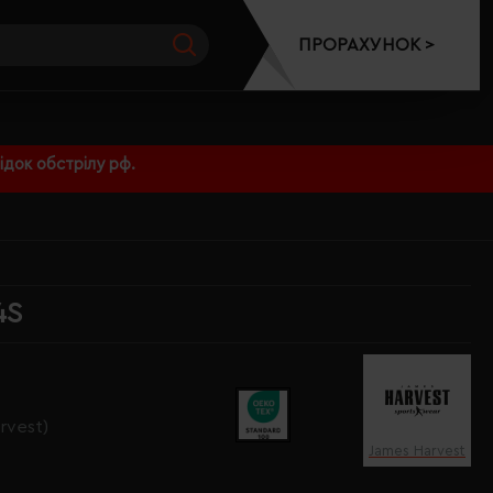
ПРОРАХУНОК >
док обстрілу рф.
4S
rvest)
James Harvest