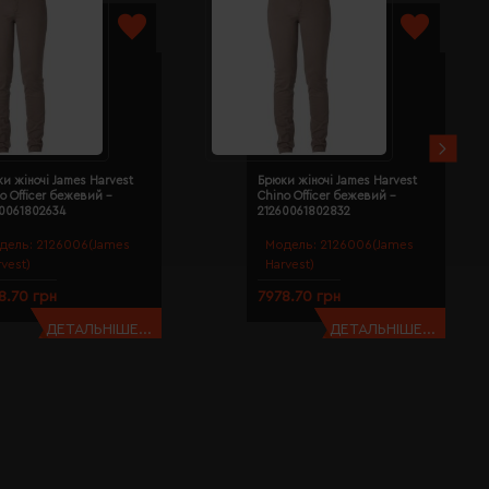
и жіночі James Harvest
Брюки жіночі James Harvest
o Officer бежевий -
Chino Officer бежевий -
60061802634
21260061802832
дель:
2126006(James
Модель:
2126006(James
rvest)
Harvest)
8.70 грн
7978.70 грн
ДЕТАЛЬНІШЕ...
ДЕТАЛЬНІШЕ...