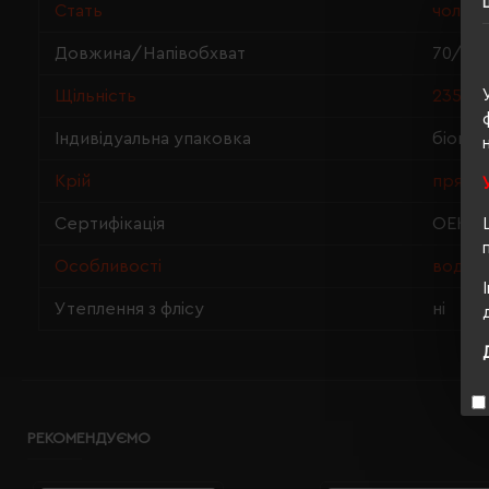
Стать
чолові
Довжина/Напівобхват
70/53
Щільність
235 г/
Індивідуальна упаковка
біопак
Крій
прями
Сертифікація
OEKO-T
Особливості
водові
Утеплення з флісу
ні
РЕКОМЕНДУЄМО