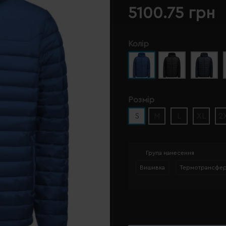
5100.75 грн
Колір
Розмір
S
M
L
XL
2
Група нанесення
Вишивка
Термотрансфе