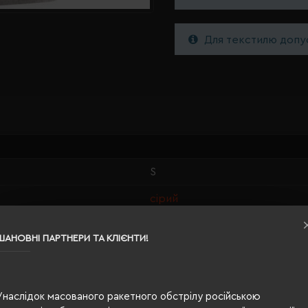
Для текстилю допус
S
сірий
100% бавовна
ШАНОВНІ ПАРТНЕРИ ТА КЛІЄНТИ!
чоловіча
67/48
Унаслідок масованого ракетного обстрілу російською
255 г/м²