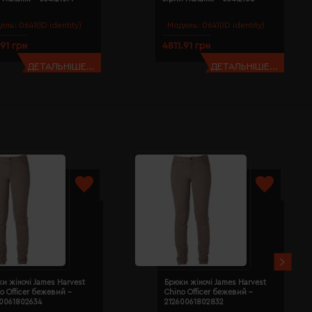
ель:
0641(ID identity)
Модель:
0641(ID identity)
.91 грн
4811.91 грн
ДЕТАЛЬНІШЕ...
ДЕТАЛЬНІШЕ...
и жіночі James Harvest
Брюки жіночі James Harvest
o Officer бежевий -
Chino Officer бежевий -
60061802634
21260061802832