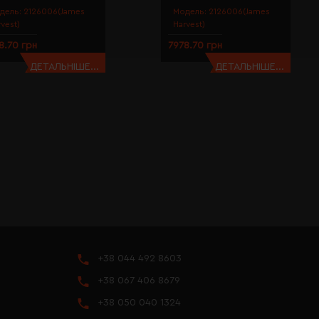
дель:
2126006(James
Модель:
2126006(James
rvest)
Harvest)
8.70 грн
7978.70 грн
ДЕТАЛЬНІШЕ...
ДЕТАЛЬНІШЕ...
+38 044 492 8603
+38 067 406 8679
+38 050 040 1324