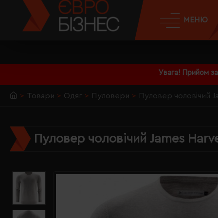
МЕНЮ
Увага! Прийом з
Товари
Одяг
Пуловери
Пуловер чоловічий Ja
Пуловер чоловічий James Harve