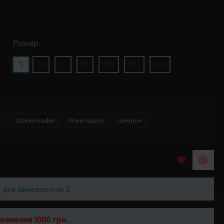
Розмір
S
M
L
XL
2XL
3XL
4XL
р
Шовкографія
Флексодрук
Шеврон
ь для замовлення: 2
мовлення 1000 грн.