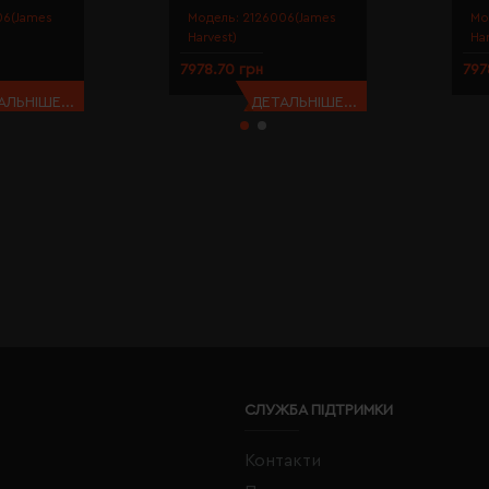
06(James
Модель:
2126006(James
Мо
Harvest)
Ha
7978.70 грн
797
АЛЬНІШЕ...
ДЕТАЛЬНІШЕ...
СЛУЖБА ПІДТРИМКИ
Контакти