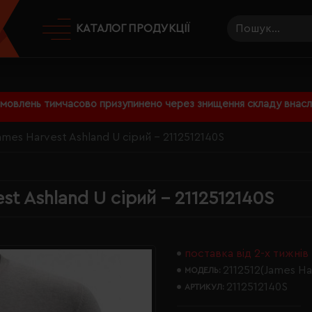
КАТАЛОГ ПРОДУКЦІЇ
амовлень тимчасово призупинено через знищення складу внаслі
mes Harvest Ashland U сірий - 2112512140S
st Ashland U сірий - 2112512140S
поставка від 2-х тижнів
2112512(James Ha
МОДЕЛЬ:
2112512140S
АРТИКУЛ: