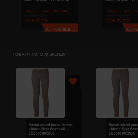
Модель:
0641(ID identity)
Модель:
0641(ID i
5054.85 грн
5054.85 грн
ДЕТАЛЬНІШЕ...
ДЕТАЛ
ТОВАРИ ТОГО Ж БРЕНДУ
Брюки жіночі James Harvest
Брюки жіночі Jam
Chino Officer бежевий -
Chino Officer беж
21260061802532
21260061802534