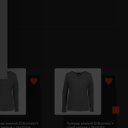
ер жіночий ID Business V
Пуловер жіночий ID Business V
 меланж - 0641210M
сірий меланж - 0641210S