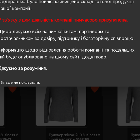
федерацією було повністю знищено склад готової продукції
нашої компанії.
прямий
У зв'язку з цим діяльність компанії тимчасово призупинена.
OEKO-TEX® Standard 100
Щиро дякуємо всім нашим клієнтам, партнерам та
постачальникам за довіру, підтримку і багаторічну співпрацю.
Інформацію щодо відновлення роботи компанії та подальших
дій буде опубліковано на цьому сайті додатково.
Дякуємо за розуміння.
Більше не показувати.
Business V
Пуловер жіночий ID Business V
Пулов
12104XL
сірий меланж - 0641210L
сірий