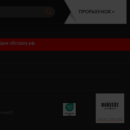
ПРОРАХУНОК >
док обстрілу рф.
rvest)
James Harvest