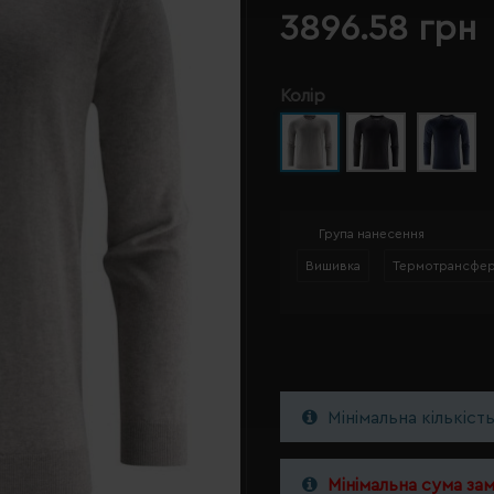
3896.58 грн
Колір
Група нанесення
Вишивка
Термотрансфе
Мінімальна кількіст
Мінімальна сума за