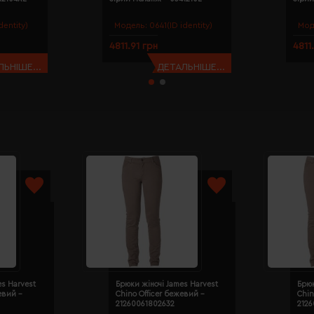
dentity)
Модель:
0641(ID identity)
Мод
4811.91 грн
4811
ЬНІШЕ...
ДЕТАЛЬНІШЕ...
es Harvest
Брюки жіночі James Harvest
Брюк
евий -
Chino Officer бежевий -
Chin
21260061802632
212