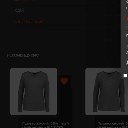
Крій
Сертифікація
РЕКОМЕНДУЄМО
Пуловер жіночий ID Business V
Пуловер жіночий ID 
сірий меланж - 06412103XL
сірий меланж - 064