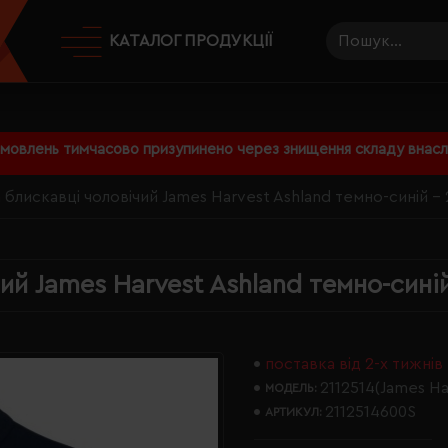
КАТАЛОГ ПРОДУКЦІЇ
амовлень тимчасово призупинено через знищення складу внаслі
 блискавці чоловічий James Harvest Ashland темно-синій -
ий James Harvest Ashland темно-сині
поставка від 2-х тижнів
2112514(James Ha
МОДЕЛЬ:
2112514600S
АРТИКУЛ: