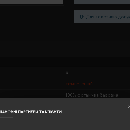
Для текстилю допус
S
темно-синій
100% органічна бавовна
чоловіча
ШАНОВНІ ПАРТНЕРИ ТА КЛІЄНТИ!
67/48
12 г/м²