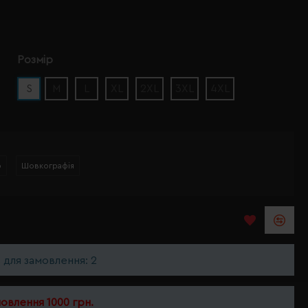
Розмір
S
M
L
XL
2XL
3XL
4XL
р
Шовкографія
ь для замовлення: 2
мовлення 1000 грн.