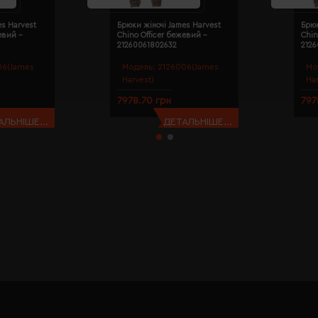
es Harvest
Брюки жіночі James Harvest
Брюк
евий -
Chino Officer бежевий -
Chin
21260061802632
212
06(James
Модель:
2126006(James
Мо
Harvest)
Ha
7978.70 грн
797
АЛЬНІШЕ...
ДЕТАЛЬНІШЕ...