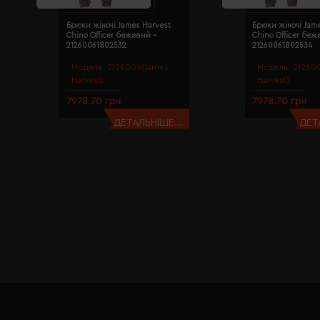
Брюки жіночі James Harvest
Брюки жіночі Jam
Chino Officer бежевий -
Chino Officer беж
21260061802532
21260061802534
Модель:
2126006(James
Модель:
21260
Harvest)
Harvest)
7978.70 грн
7978.70 грн
ДЕТАЛЬНІШЕ...
ДЕТ