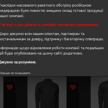
Унаслідок масованого ракетного обстрілу російською
п/е пакет
федерацією було повністю знищено склад готової продукції
нашої компанії.
прямий
У зв'язку з цим діяльність компанії тимчасово призупинена.
OEKO-TEX® Standard 100
Щиро дякуємо всім нашим клієнтам, партнерам та
ні
постачальникам за довіру, підтримку і багаторічну співпрацю.
Інформацію щодо відновлення роботи компанії та подальших
дій буде опубліковано на цьому сайті додатково.
Дякуємо за розуміння.
Більше не показувати.