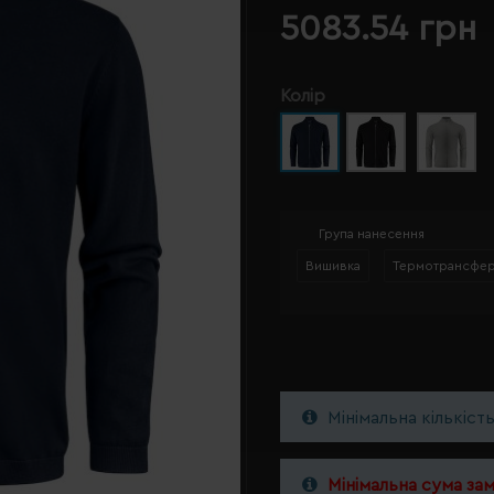
5083.54 грн
Колір
Група нанесення
Вишивка
Термотрансфе
Мінімальна кількіст
Мінімальна сума за