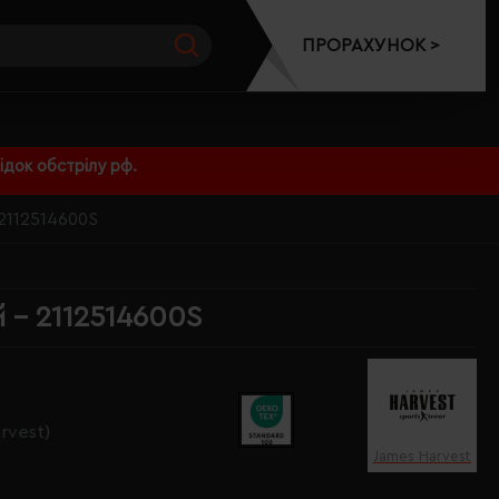
ПРОРАХУНОК >
док обстрілу рф.
 2112514600S
й - 2112514600S
rvest)
James Harvest