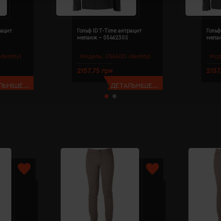
рацит
Гольф ID T-Time антрацит
Гольф
меланж - 0546230S
мела
dentity)
Модель:
0546(ID identity)
Мод
2157.75 грн
2157
ЬНІШЕ...
ДЕТАЛЬНІШЕ...