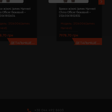
и жіночі James Harvest
Брюки жіночі James Harvest
o Officer бежевий -
Chino Officer бежевий -
60061802634
21260061802832
дель:
2126006(James
Модель:
2126006(James
rvest)
Harvest)
8.70 грн
7978.70 грн
ДЕТАЛЬНІШЕ...
ДЕТАЛЬНІШЕ...
+38 044 492 8603