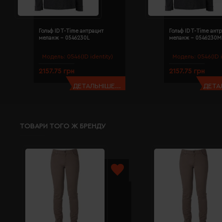
Гольф ID T-Time антрацит
Гольф ID T-Time ант
меланж - 0546230L
меланж - 0546230M
Модель:
0546(ID identity)
Модель:
0546(ID i
2157.75 грн
2157.75 грн
ДЕТАЛЬНІШЕ...
ДЕТАЛ
ТОВАРИ ТОГО Ж БРЕНДУ