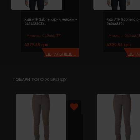
Худі ATF Gabriel сірий меланж -
Худі ATF Gabriel сі
040443503XL
04044350L
Модель:
04044(ATF)
Модель:
04044(AT
4379.58 грн
4329.85 грн
ДЕТАЛЬНІШЕ...
ДЕТАЛ
ТОВАРИ ТОГО Ж БРЕНДУ