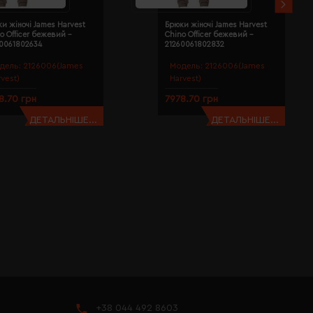
и жіночі James Harvest
Брюки жіночі James Harvest
o Officer бежевий -
Chino Officer бежевий -
60061802634
21260061802832
дель:
2126006(James
Модель:
2126006(James
rvest)
Harvest)
8.70 грн
7978.70 грн
ДЕТАЛЬНІШЕ...
ДЕТАЛЬНІШЕ...
+38 044 492 8603