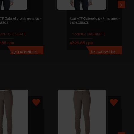
ATF Gabriel сірий меланж -
Худі ATF Gabriel сірий меланж -
4350S
04044350XL
ель:
04044(ATF)
Модель:
04044(ATF)
.85 грн
4329.85 грн
ДЕТАЛЬНІШЕ...
ДЕТАЛЬНІШЕ...