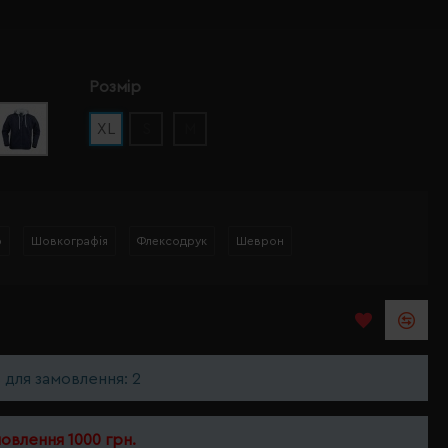
Розмір
XL
S
M
р
Шовкографія
Флексодрук
Шеврон
ь для замовлення: 2
мовлення 1000 грн.