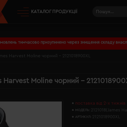
КАТАЛОГ ПРОДУКЦІЇ
амовлень тимчасово призупинено через знищення складу внаслі
ames Harvest Moline чорний - 2121018900XL
s Harvest Moline чорний - 2121018900
поставка від 2-х тижнів
2121018(James Ha
МОДЕЛЬ:
2121018900XL
АРТИКУЛ: