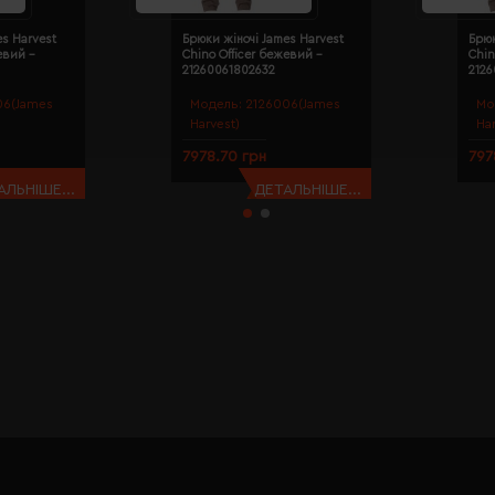
es Harvest
Брюки жіночі James Harvest
Брюк
евий -
Chino Officer бежевий -
Chin
21260061802632
212
06(James
Модель:
2126006(James
Мо
Harvest)
Ha
7978.70 грн
797
АЛЬНІШЕ...
ДЕТАЛЬНІШЕ...