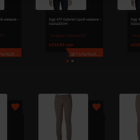
рий меланж -
Худі ATF Gabriel сірий меланж -
Худі 
04044350M
0404
F)
Модель:
04044(ATF)
Мод
4329.85 грн
4329
ЬНІШЕ...
ДЕТАЛЬНІШЕ...