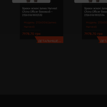
Брюки жіночі James Harvest
Брюки жіночі Jam
Chino Officer бежевий -
Chino Officer беж
21260061802532
21260061802534
Модель:
2126006(James
Модель:
21260
Harvest)
Harvest)
7978.70 грн
7978.70 грн
ДЕТАЛЬНІШЕ...
ДЕТ