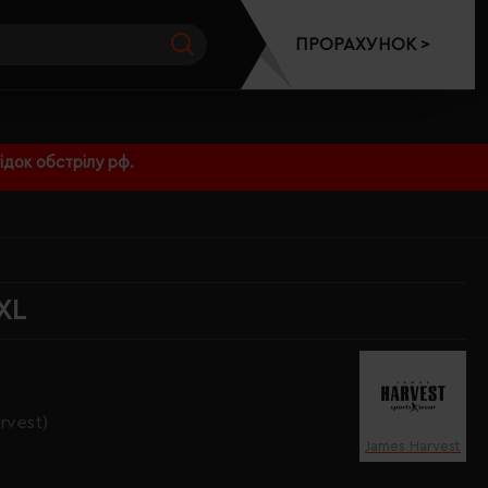
ПРОРАХУНОК >
док обстрілу рф.
XL
rvest)
James Harvest