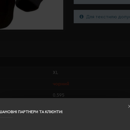
Для текстилю допус
XL
чорний
0.595
55% поліестер, 45% бавовна
ШАНОВНІ ПАРТНЕРИ ТА КЛІЄНТИ!
жіноча
66/55