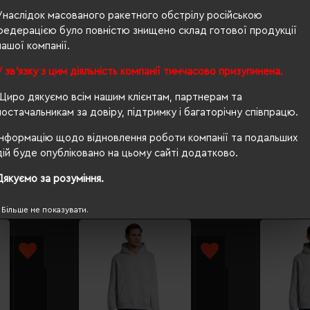
Унаслідок масованого ракетного обстрілу російською
360 г/м²
федерацією було повністю знищено склад готової продукції
нашої компанії.
п/е пакет
У зв'язку з цим діяльність компанії тимчасово призупинена.
приталений
Щиро дякуємо всім нашим клієнтам, партнерам та
так
постачальникам за довіру, підтримку і багаторічну співпрацю.
Інформацію щодо відновлення роботи компанії та подальших
дій буде опубліковано на цьому сайті додатково.
Дякуємо за розуміння.
Більше не показувати.