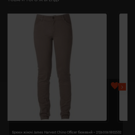
ТОВАРИ ТОГО Ж БРЕНДУ
Брюки жіночі James Harvest Chino Officer бежевий - 21260061802532
Б