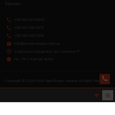
Бренди
+38 044 492 8603
+38 067 406 8679
+38 050 040 1324
info@eurobusiness.com.ua
Софіївська Борщагівка, вул. Київська 97
Пн - Пт з 9.00 до 18.00
Copyright © 2020–2026 Євробізнес Україна All Rights Reserved
FACEBOOK
INSTAGRAM
YOUTUBE
LOGO ЄВРОБІЗНЕС
УКРАЇНА