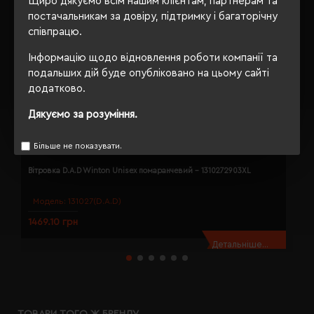
Щиро дякуємо всім нашим клієнтам, партнерам та
постачальникам за довіру, підтримку і багаторічну
співпрацю.
Інформацію щодо відновлення роботи компанії та
подальших дій буде опубліковано на цьому сайті
додатково.
Дякуємо за розуміння.
Більше не показувати.
Вітровка D.A.D Winton Unisex помаранчевий - 1310272903XL
В
Модель:
131027(D.A.D)
1469.10 грн
1
Детальніше...