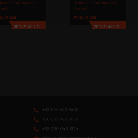
дель:
2126006(James
Модель:
2126006(James
rvest)
Harvest)
8.70 грн
7978.70 грн
ДЕТАЛЬНІШЕ...
ДЕТАЛЬНІШЕ...
+38 044 492 8603
+38 067 406 8679
+38 050 040 1324