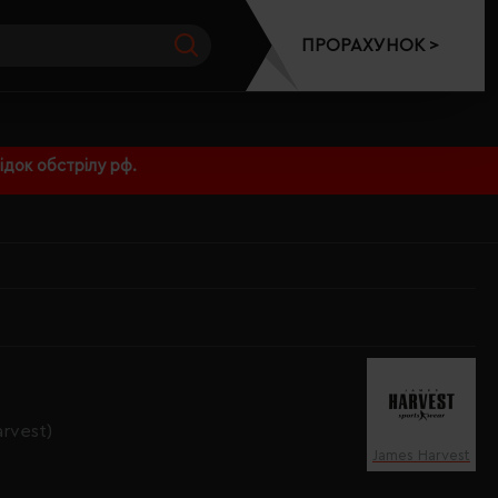
ПРОРАХУНОК >
док обстрілу рф.
rvest)
James Harvest