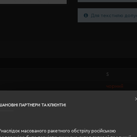
Для текстилю допус
S
чорний
0.73
ШАНОВНІ ПАРТНЕРИ ТА КЛІЄНТИ!
100% поліес
жіноча
Унаслідок масованого ракетного обстрілу російською
п/е пакет