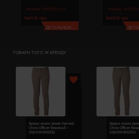
Модель:
131027(D.A.D)
Модель:
131027(D
1469.10 грн
1469.10 грн
ДЕТАЛЬНІШЕ...
ДЕТАЛ
ТОВАРИ ТОГО Ж БРЕНДУ
Брюки жіночі James Harvest
Брюки жіночі Jam
Chino Officer бежевий -
Chino Officer беж
21260061802532
21260061802534