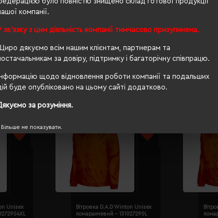
федерацією було повністю знищено склад готової продукції
нашої компанії.
прямий
У зв'язку з цим діяльність компанії тимчасово призупинена.
ні
Щиро дякуємо всім нашим клієнтам, партнерам та
постачальникам за довіру, підтримку і багаторічну співпрацю.
Інформацію щодо відновлення роботи компанії та подальших
дій буде опубліковано на цьому сайті додатково.
Дякуємо за розуміння.
Більше не показувати.
on Unisex
Вітровка D.A.D Winton Unisex
Вітро
0272904XL
помаранчевий - 131027290L
пома