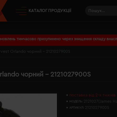
КАТАЛОГ ПРОДУКЦІЇ
амовлень тимчасово призупинено через знищення складу внаслі
rvest Orlando чорний - 2121027900S
rlando чорний - 2121027900S
поставка від 2-х тижнів
2121027(James Ha
МОДЕЛЬ:
2121027900S
АРТИКУЛ: