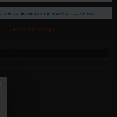
тиме коливання ±5% від технічних параметрів.
ЗАПРОСИТИ ІНФОРМАЦІЮ
тер