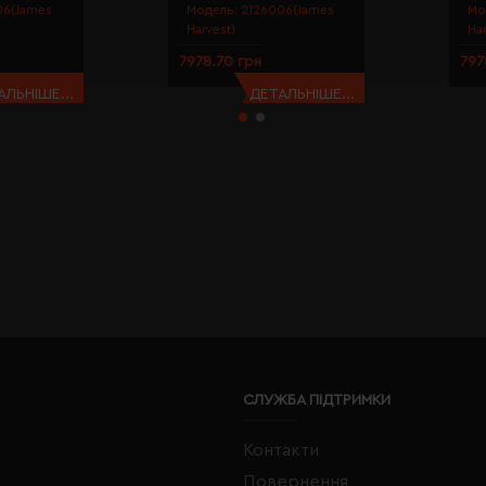
06(James
Модель:
2126006(James
Мо
Harvest)
Ha
7978.70 грн
797
АЛЬНІШЕ...
ДЕТАЛЬНІШЕ...
СЛУЖБА ПІДТРИМКИ
Контакти
Повернення