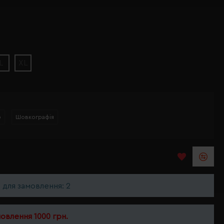
L
XL
р
Шовкографія
ь для замовлення: 2
мовлення 1000 грн.