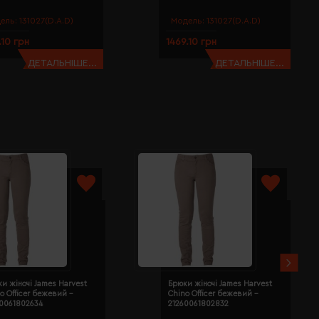
ель:
131027(D.A.D)
Модель:
131027(D.A.D)
.10 грн
1469.10 грн
ДЕТАЛЬНІШЕ...
ДЕТАЛЬНІШЕ...
и жіночі James Harvest
Брюки жіночі James Harvest
o Officer бежевий -
Chino Officer бежевий -
60061802634
21260061802832