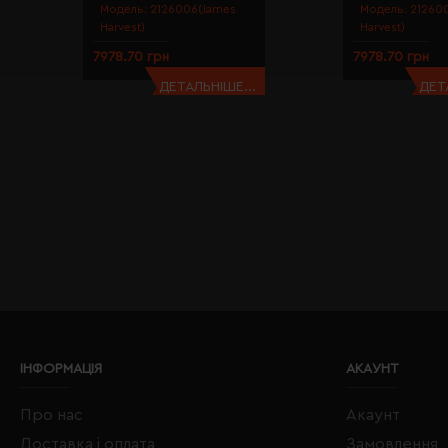
Модель:
2126006(James
Модель:
21260
Harvest)
Harvest)
7978.70 грн
7978.70 грн
ДЕТАЛЬНІШЕ...
ДЕТ
ІНФОРМАЦІЯ
АКАУНТ
Про нас
Акаунт
Доставка і оплата
Замовлення