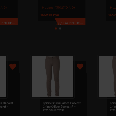
.A.D)
Модель:
131027(D.A.D)
Мод
1469.10 грн
1469
ЬНІШЕ...
ДЕТАЛЬНІШЕ...
es Harvest
Брюки жіночі James Harvest
Брюк
евий -
Chino Officer бежевий -
Chin
21260061802632
212