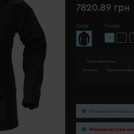
7820.89 грн
Колір
Розмір
S
M
Група нанесення
Вишивка
Термотрансфе
Мінімальна кількіст
Мінімальна сума за