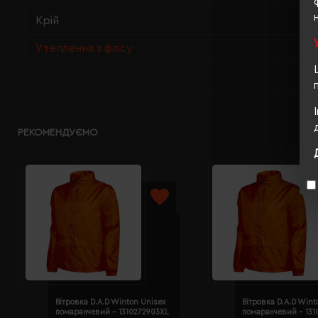
Крій
Утеплення з флісу
РЕКОМЕНДУЄМО
Вітровка D.A.D Winton Unisex
Вітровка D.A.D Wint
помаранчевий - 1310272903XL
помаранчевий - 131